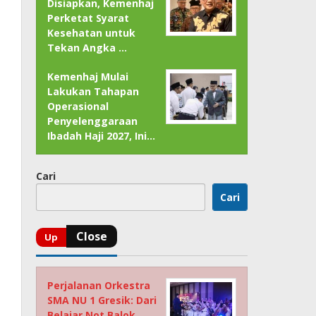
Disiapkan, Kemenhaj
Perketat Syarat
Kesehatan untuk
Tekan Angka …
Kemenhaj Mulai
Lakukan Tahapan
Operasional
Penyelenggaraan
Ibadah Haji 2027, Ini…
Cari
Cari
Perjalanan Orkestra
SMA NU 1 Gresik: Dari
Belajar Not Balok