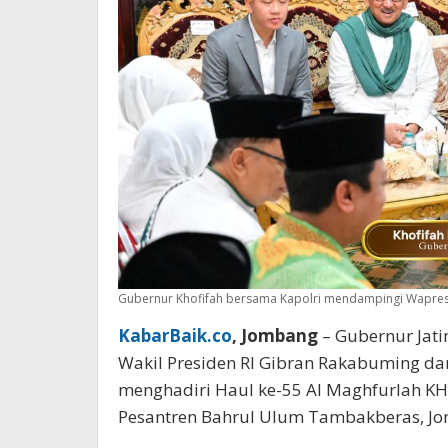
Gubernur Khofifah bersama Kapolri mendampingi Wapres 
KabarBaik.co
, Jombang
– Gubernur Jat
Wakil Presiden RI Gibran Rakabuming dan 
menghadiri Haul ke-55 Al Maghfurlah K
Pesantren Bahrul Ulum Tambakberas, Jo