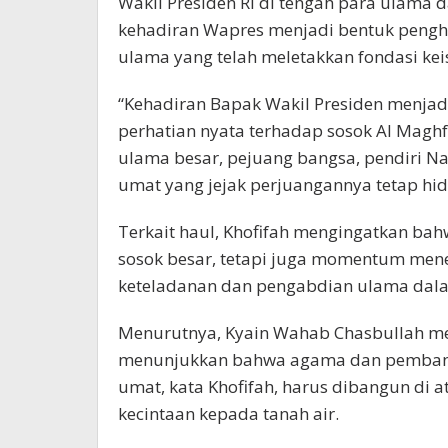
Wakil Presiden RI di tengah para ulama 
kehadiran Wapres menjadi bentuk pengh
ulama yang telah meletakkan fondasi ke
“Kehadiran Bapak Wakil Presiden menjad
perhatian nyata terhadap sosok Al Magh
ulama besar, pejuang bangsa, pendiri N
umat yang jejak perjuangannya tetap hidu
Terkait haul, Khofifah mengingatkan bah
sosok besar, tetapi juga momentum mene
keteladanan dan pengabdian ulama da
Menurutnya, Kyain Wahab Chasbullah me
menunjukkan bahwa agama dan pembang
umat, kata Khofifah, harus dibangun di a
kecintaan kepada tanah air.