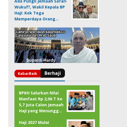
Ada Pungli Jemaah Safari
Wukuf?, Wakil Kepala BP
Haji: Kok Tega
Memperdaya Orang…
BPKH Salurkan Nilai
Manfaat Rp 2,06 T ke
5,7 Juta Calon Jemaah
Haji yang Menungg…
Haji 2027 Mulai