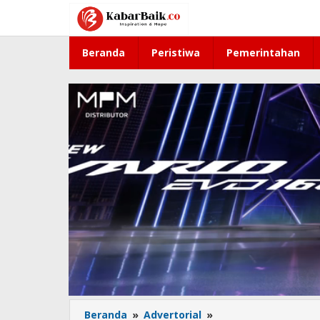
Lewati
ke
konten
Beranda
Peristiwa
Pemerintahan
Beranda
»
Advertorial
»
Gubernur