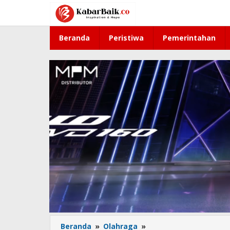
Lewati
ke
konten
Beranda
Peristiwa
Pemerintahan
Beranda
»
Olahraga
»
Hasil