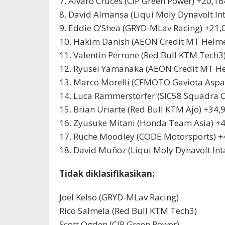
7. Alvaro Cruces (CIP Green Power) +20,16
8. David Almansa (Liqui Moly Dynavolt Int
9. Eddie O’Shea (GRYD-MLav Racing) +21,
10. Hakim Danish (AEON Credit MT Helme
11. Valentin Perrone (Red Bull KTM Tech3
12. Ryusei Yamanaka (AEON Credit MT He
13. Marco Morelli (CFMOTO Gaviota Aspa
14. Luca Rammerstorfer (SIC58 Squadra C
15. Brian Uriarte (Red Bull KTM Ajo) +34,
16. Zyusuke Mitani (Honda Team Asia) +4
17. Ruche Moodley (CODE Motorsports) +
18. David Muñoz (Liqui Moly Dynavolt Int
Tidak diklasifikasikan:
Joel Kelso (GRYD-MLav Racing)
Rico Salmela (Red Bull KTM Tech3)
Scott Ogden (CIP Green Power)