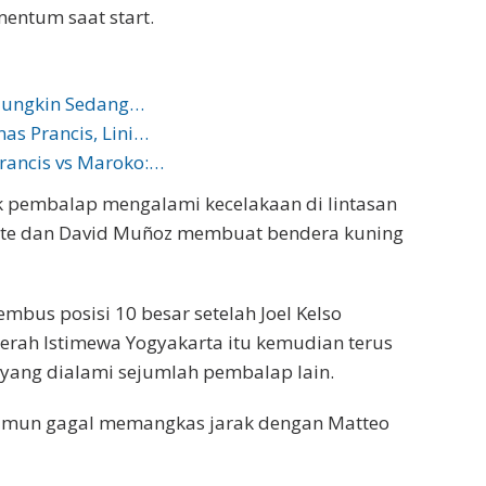
entum saat start.
a Mungkin Sedang…
as Prancis, Lini…
rancis vs Maroko:…
k pembalap mengalami kecelakaan di lintasan
iarte dan David Muñoz membuat bendera kuning
bus posisi 10 besar setelah Joel Kelso
erah Istimewa Yogyakarta itu kemudian terus
h yang dialami sejumlah pembalap lain.
amun gagal memangkas jarak dengan Matteo