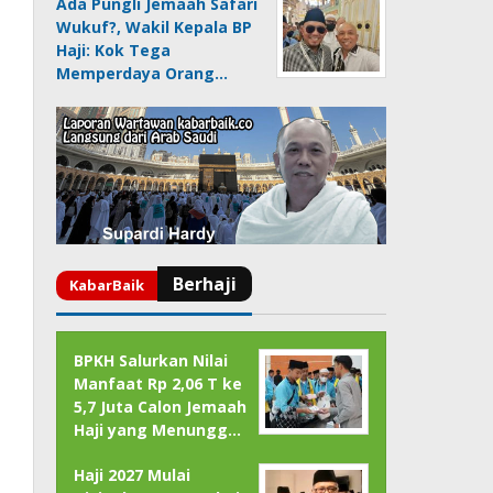
Ada Pungli Jemaah Safari
Wukuf?, Wakil Kepala BP
Haji: Kok Tega
Memperdaya Orang…
BPKH Salurkan Nilai
Manfaat Rp 2,06 T ke
5,7 Juta Calon Jemaah
Haji yang Menungg…
Haji 2027 Mulai