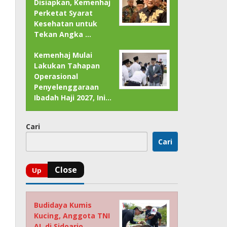
Disiapkan, Kemenhaj
Perketat Syarat
Kesehatan untuk
Tekan Angka …
Kemenhaj Mulai
Lakukan Tahapan
Operasional
Penyelenggaraan
Ibadah Haji 2027, Ini…
Cari
Cari
Budidaya Kumis
Kucing, Anggota TNI
AL di Sidoarjo