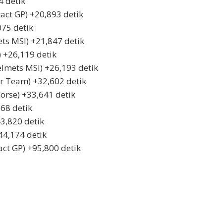
4 detik
act GP) +20,893 detik
075 detik
ts MSI) +21,847 detik
) +26,119 detik
lmets MSI) +26,193 detik
r Team) +32,602 detik
orse) +33,641 detik
968 detik
3,820 detik
44,174 detik
act GP) +95,800 detik