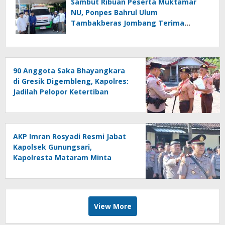
Sambut Ribuan Peserta Muktamar
NU, Ponpes Bahrul Ulum
Tambakberas Jombang Terima
Wakaf Dua Ambulans dari YANMU
90 Anggota Saka Bhayangkara
di Gresik Digembleng, Kapolres:
Jadilah Pelopor Ketertiban
AKP Imran Rosyadi Resmi Jabat
Kapolsek Gunungsari,
Kapolresta Mataram Minta
Cepat Beradaptasi
View More