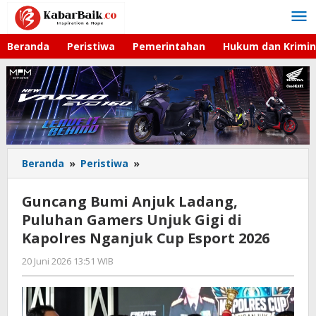
Lewati
ke
konten
Beranda
Peristiwa
Pemerintahan
Hukum dan Krimin
Beranda
»
Peristiwa
»
Guncang
Bumi
Anjuk
Guncang Bumi Anjuk Ladang,
Ladang,
Puluhan Gamers Unjuk Gigi di
Puluhan
Kapolres Nganjuk Cup Esport 2026
Gamers
Unjuk
20 Juni 2026 13:51 WIB
oleh
Gigi
Gagah
di
Saputra
Kapolres
Nganjuk