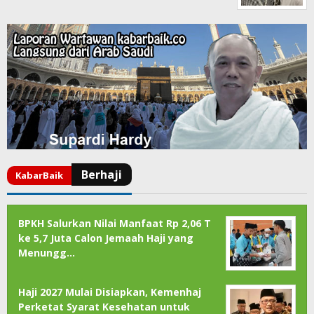
BPKH Salurkan Nilai Manfaat Rp 2,06 T
ke 5,7 Juta Calon Jemaah Haji yang
Menungg…
Haji 2027 Mulai Disiapkan, Kemenhaj
Perketat Syarat Kesehatan untuk