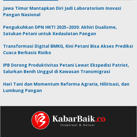
Jawa Timur Mantapkan Diri Jadi Laboratorium Inovasi
Pangan Nasional
Pengukuhkan DPN HKTI 2025–2030: Akhiri Dualisme,
Satukan Petani untuk Kedaulatan Pangan
Transformasi Digital BMKG, Kini Petani Bisa Akses Prediksi
Cuaca Berbasis Risiko
IPB Dorong Produktivitas Petani Lewat Ekspedisi Patriot,
Salurkan Benih Unggul di Kawasan Transmigrasi
Hari Tani dan Momentum Reforma Agraria, Hilirisasi, dan
Lumbung Pangan