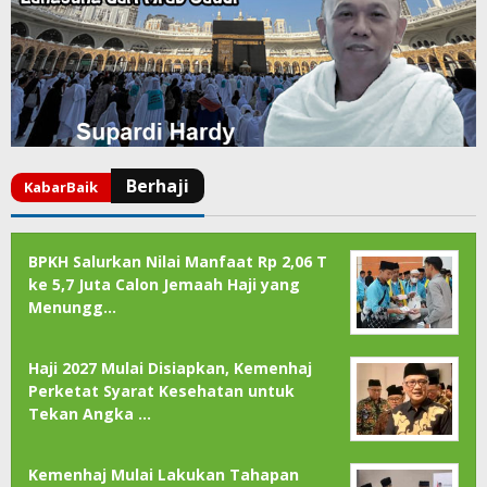
BPKH Salurkan Nilai Manfaat Rp 2,06 T
ke 5,7 Juta Calon Jemaah Haji yang
Menungg…
Haji 2027 Mulai Disiapkan, Kemenhaj
Perketat Syarat Kesehatan untuk
Tekan Angka …
Kemenhaj Mulai Lakukan Tahapan