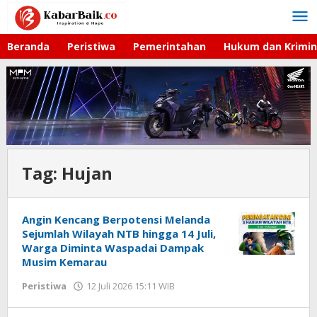
Lewati
ke
konten
Beranda
Peristiwa
Pemerintahan
Hukum dan Krimin
Tag:
Hujan
Angin Kencang Berpotensi Melanda
Sejumlah Wilayah NTB hingga 14 Juli,
Warga Diminta Waspadai Dampak
Musim Kemarau
Peristiwa
12 Juli 2026 15:11 WIB
oleh
Faisal