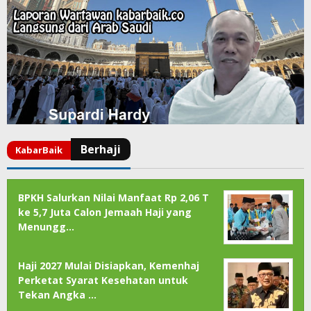
BPKH Salurkan Nilai Manfaat Rp 2,06 T
ke 5,7 Juta Calon Jemaah Haji yang
Menungg…
Haji 2027 Mulai Disiapkan, Kemenhaj
Perketat Syarat Kesehatan untuk
Tekan Angka …