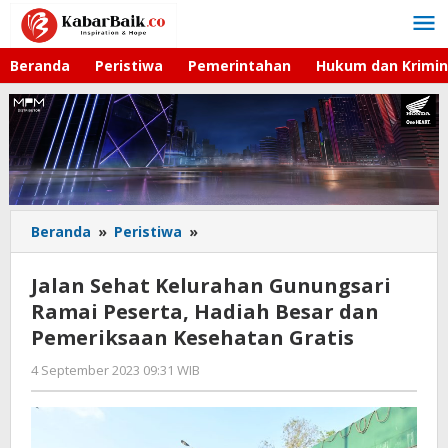
Lewati
ke
konten
Beranda
Peristiwa
Pemerintahan
Hukum dan Krimin
Beranda
»
Peristiwa
»
Jalan
Sehat
Kelurahan
Jalan Sehat Kelurahan Gunungsari
Gunungsari
Ramai Peserta, Hadiah Besar dan
Ramai
Pemeriksaan Kesehatan Gratis
Peserta,
Hadiah
4 September 2023 09:31 WIB
oleh
Besar
Gagah
dan
Saputra
Pemeriksaan
Kesehatan