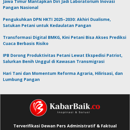
Jawa Timur Mantapkan Diri Jadi Laboratorium Inovasi
Pangan Nasional
Pengukuhkan DPN HKTI 2025–2030: Akhiri Dualisme,
Satukan Petani untuk Kedaulatan Pangan
Transformasi Digital BMKG, Kini Petani Bisa Akses Prediksi
Cuaca Berbasis Risiko
IPB Dorong Produktivitas Petani Lewat Ekspedisi Patriot,
Salurkan Benih Unggul di Kawasan Transmigrasi
Hari Tani dan Momentum Reforma Agraria, Hilirisasi, dan
Lumbung Pangan
Terverifikasi Dewan Pers Administratif & Faktual