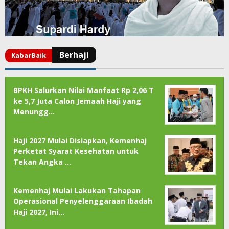
BPKH Salurkan Nilai Manfaat Rp 2,06 T
ke 5,7 Juta Calon Jemaah Haji yang
Menungg…
Haji 2027 Mulai Disiapkan, Kemenhaj
Perketat Syarat Kesehatan untuk
Tekan Angka …
Kemenhaj Mulai Lakukan Tahapan
Operasional Penyelenggaraan Ibadah
Haji 2027, Ini…