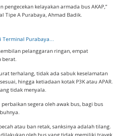
an pengecekan kelayakan armada bus AKAP,”
al Tipe A Purabaya, Ahmad Badik.
di Terminal Purabaya…
 sembilan pelanggaran ringan, empat
 berat.
rurat terhalang, tidak ada sabuk keselamatan
esuai, hingga ketiadaan kotak P3K atau APAR.
ang tidak menyala.
perbaikan segera oleh awak bus, bagi bus
mbuhnya.
ecah atau ban retak, sanksinya adalah tilang.
lakukan oleh bus yang tidak memiliki trayek