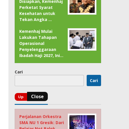
Disiapkan, Kemenhaj
Perketat Syarat
Kesehatan untuk
Tekan Angka …
Kemenhaj Mulai
Lakukan Tahapan
Operasional
Penyelenggaraan
Ibadah Haji 2027, Ini…
Cari
Cari
Perjalanan Orkestra
SMA NU 1 Gresik: Dari
Belajar Not Balok