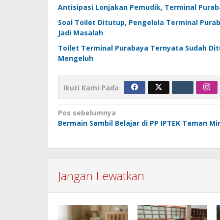
Antisipasi Lonjakan Pemudik, Terminal Pura
Soal Toilet Ditutup, Pengelola Terminal Pura
Jadi Masalah
Toilet Terminal Purabaya Ternyata Sudah Di
Mengeluh
Ikuti Kami Pada
Navigasi
Pos sebelumnya
Bermain Sambil Belajar di PP IPTEK Taman Mi
pos
Jangan Lewatkan