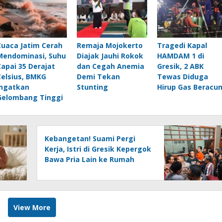
Cuaca Jatim Cerah
Remaja Mojokerto
Tragedi Kapal
Mendominasi, Suhu
Diajak Jauhi Rokok
HAMDAM 1 di
Capai 35 Derajat
dan Cegah Anemia
Gresik, 2 ABK
Celsius, BMKG
Demi Tekan
Tewas Diduga
Ingatkan
Stunting
Hirup Gas Beracu
Gelombang Tinggi
Kebangetan! Suami Pergi
Kerja, Istri di Gresik Kepergok
Bawa Pria Lain ke Rumah
View More