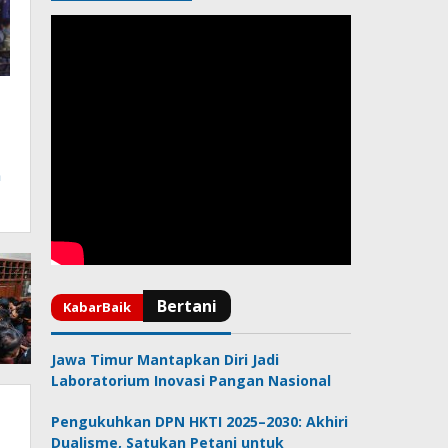
n
Jawa Timur Mantapkan Diri Jadi
Laboratorium Inovasi Pangan Nasional
Pengukuhkan DPN HKTI 2025–2030: Akhiri
Dualisme, Satukan Petani untuk