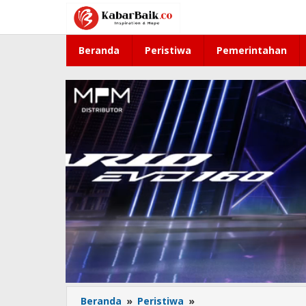
Lewati
ke
konten
Beranda
Peristiwa
Pemerintahan
Beranda
»
Peristiwa
»
Jelang