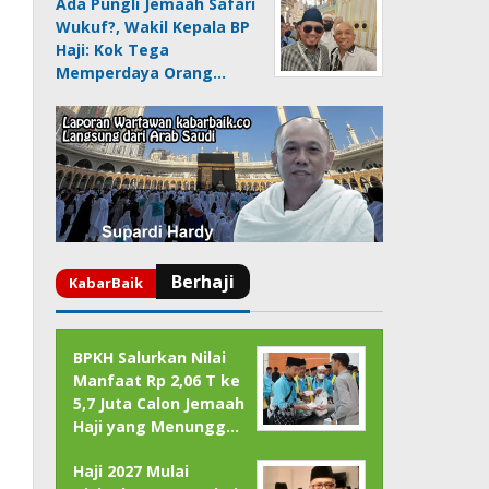
Ada Pungli Jemaah Safari
Wukuf?, Wakil Kepala BP
Haji: Kok Tega
Memperdaya Orang…
BPKH Salurkan Nilai
Manfaat Rp 2,06 T ke
5,7 Juta Calon Jemaah
Haji yang Menungg…
Haji 2027 Mulai