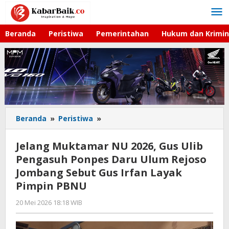
Lewati
ke
konten
Beranda
Peristiwa
Pemerintahan
Hukum dan Krimin
Beranda
»
Peristiwa
»
Jelang
Muktamar
NU
Jelang Muktamar NU 2026, Gus Ulib
2026,
Pengasuh Ponpes Daru Ulum Rejoso
Gus
Jombang Sebut Gus Irfan Layak
Ulib
Pengasuh
Pimpin PBNU
Ponpes
20 Mei 2026 18:18 WIB
oleh
Daru
Imam
Ulum
WD
Rejoso