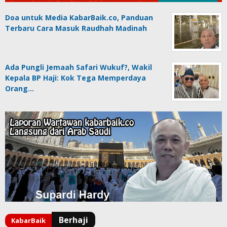
Doa untuk Media KabarBaik.co, Panduan
Terbaru Cara Masuk Raudhah Madinah
Ada Pungli Jemaah Safari Wukuf?, Wakil
Kepala BP Haji: Kok Tega Memperdaya
Orang…