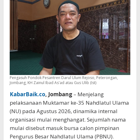
Jombang
Sebut
Gus
Irfan
Layak
Pimpin
PBNU
Pengasuh Pondok Pesantren Darul Ulum Rejoso, Peterongan,
Jombang, KH Zainul Ibad As'ad atau Gus Ulib (Ist)
KabarBaik.co
, Jombang
– Menjelang
pelaksanaan Muktamar ke-35 Nahdlatul Ulama
(NU) pada Agustus 2026, dinamika internal
organisasi mulai menghangat. Sejumlah nama
mulai disebut masuk bursa calon pimpinan
Pengurus Besar Nahdlatul Ulama (PBNU).