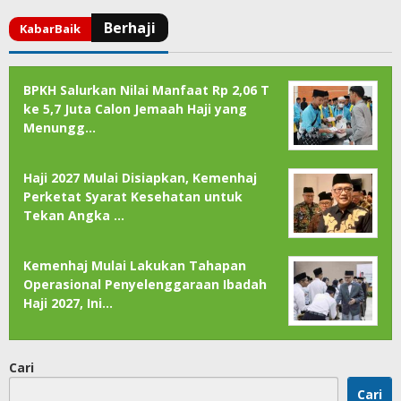
BPKH Salurkan Nilai Manfaat Rp 2,06 T
ke 5,7 Juta Calon Jemaah Haji yang
Menungg…
Haji 2027 Mulai Disiapkan, Kemenhaj
Perketat Syarat Kesehatan untuk
Tekan Angka …
Kemenhaj Mulai Lakukan Tahapan
Operasional Penyelenggaraan Ibadah
Haji 2027, Ini…
Cari
Cari