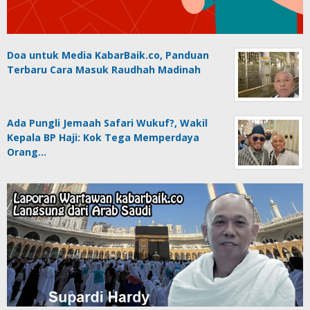
Doa untuk Media KabarBaik.co, Panduan
Terbaru Cara Masuk Raudhah Madinah
Ada Pungli Jemaah Safari Wukuf?, Wakil
Kepala BP Haji: Kok Tega Memperdaya
Orang…