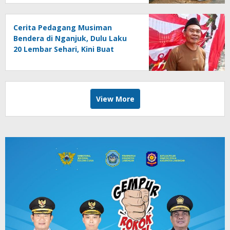
Cerita Pedagang Musiman
Bendera di Nganjuk, Dulu Laku
20 Lembar Sehari, Kini Buat
Makan Saja Susah
View More