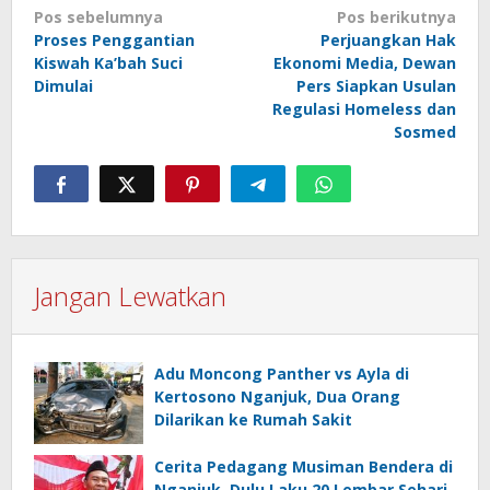
Navigasi
Pos sebelumnya
Pos berikutnya
Proses Penggantian
Perjuangkan Hak
pos
Kiswah Ka’bah Suci
Ekonomi Media, Dewan
Dimulai
Pers Siapkan Usulan
Regulasi Homeless dan
Sosmed
Jangan Lewatkan
Adu Moncong Panther vs Ayla di
Kertosono Nganjuk, Dua Orang
Dilarikan ke Rumah Sakit
Cerita Pedagang Musiman Bendera di
Nganjuk, Dulu Laku 20 Lembar Sehari,