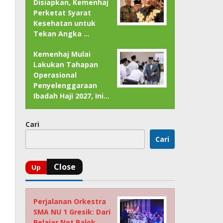
Disiapkan, Kemenhaj
Perketat Syarat
Kesehatan untuk
Tekan Angka …
Kemenhaj Mulai
Lakukan Tahapan
Operasional
Penyelenggaraan
Ibadah Haji 2027, Ini…
Cari
Cari
Perjalanan Orkestra
SMA NU 1 Gresik: Dari
Belajar Not Balok