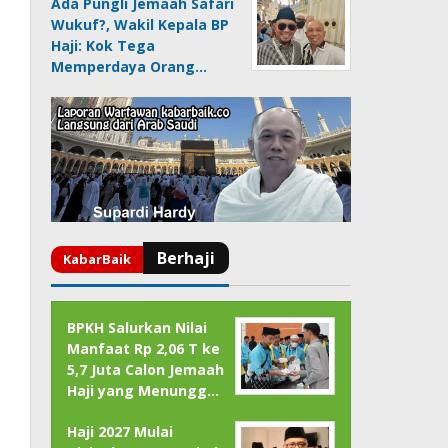
Ada Pungli Jemaah Safari
Wukuf?, Wakil Kepala BP
Haji: Kok Tega
Memperdaya Orang…
BPKH Salurkan Nilai
Manfaat Rp 2,06 T ke
5,7 Juta Calon Jemaah
Haji yang Menungg…
Haji 2027 Mulai