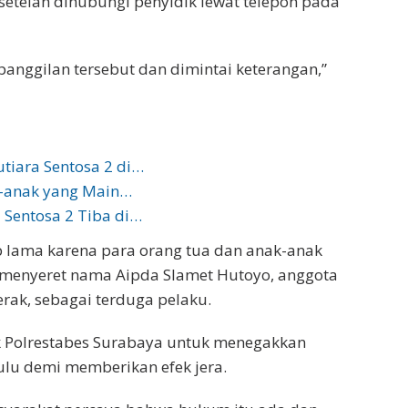
etelah dihubungi penyidik lewat telepon pada
anggilan tersebut dan dimintai keterangan,”
tiara Sentosa 2 di…
ak-anak yang Main…
Sentosa 2 Tiba di…
 lama karena para orang tua dan anak-anak
ni menyeret nama Aipda Slamet Hutoyo, anggota
erak, sebagai terduga pelaku.
ak Polrestabes Surabaya untuk menegakkan
lu demi memberikan efek jera.