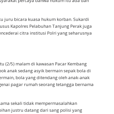
asyarakat percaya bahwa hukum itu ada dan
ku juru bicara kuasa hukum korban. Sukardi
khusus Kapolres Pelabuhan Tanjung Perak juga
cederai citra institusi Polri yang seharusnya
abtu (2/5) malam di kawasan Pacar Kembang
pok anak sedang asyik bermain sepak bola di
bermain, bola yang ditendang oleh anak-anak
genai pagar rumah seorang tetangga bernama
 sama sekali tidak mempermasalahkan
ihan justru datang dari sang polisi yang