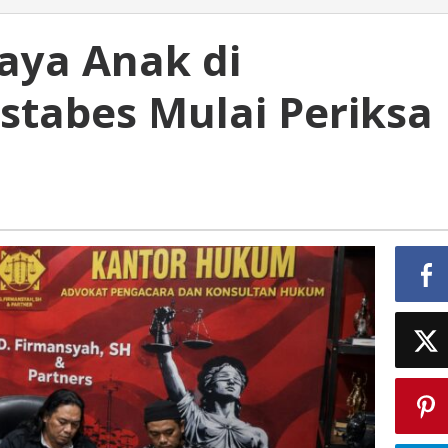
iaya Anak di
stabes Mulai Periksa
s