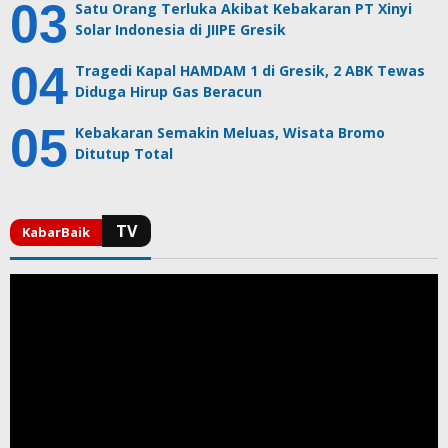
Satu Orang Terluka Akibat Kebakaran PT Xinyi
Solar Indonesia di JIIPE Gresik
Tragedi Kapal HAMDAM 1 di Gresik, 2 ABK Tewas
Diduga Hirup Gas Beracun
Kebakaran Semakin Meluas, Wisata Bromo
Ditutup Total