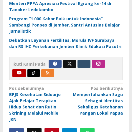
Menteri PPPA Apresiasi Festival Egrang ke-14 di
Tanoker Ledokombo
Program “1.000 Kabar Baik untuk Indonesia”
Sambangi Ponpes di Jember, Santri Antusias Belajar
Jurnalistik
Dekatkan Layanan Fertilitas, Morula IVF Surabaya
dan RS IHC Perkebunan Jember Klinik Edukasi Pasutri
Ikuti Kami Pada
Navigasi
Pos sebelumnya
Pos berikutnya
BPJS Kesehatan Sidoarjo
Mempertahankan Sagu
pos
Ajak Pelajar Terapkan
Sebagai Identitas
Hidup Sehat dan Rutin
Sekaligus Ketahanan
Skrining Melalui Mobile
Pangan Lokal Papua
JKN