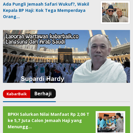
Ada Pungli Jemaah Safari Wukuf?, Wakil
Kepala BP Haji: Kok Tega Memperdaya
Orang…
BPKH Salurkan Nilai Manfaat Rp 2,06 T
ke 5,7 Juta Calon Jemaah Haji yang
Menungg…