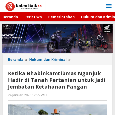
Lewati
ke
konten
Beranda
Peristiwa
Pemerintahan
Hukum dan Krimin
Beranda
»
Hukum dan Kriminal
»
Ketika
Bhabinkamtibmas
Nganjuk
Ketika Bhabinkamtibmas Nganjuk
Hadir
Hadir di Tanah Pertanian untuk Jadi
di
Jembatan Ketahanan Pangan
Tanah
Pertanian
24 Januari 2026 12:55 WIB
oleh
untuk
Imam
Jadi
WD
Jembatan
Ketahanan