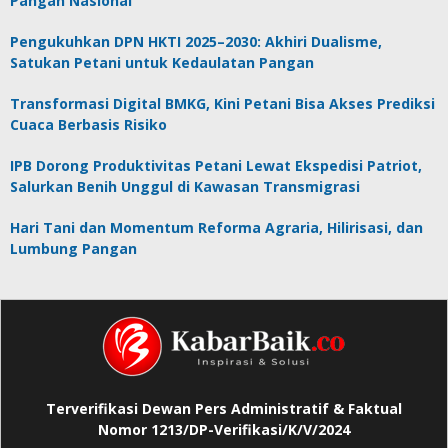
Pangan Nasional
Pengukuhkan DPN HKTI 2025–2030: Akhiri Dualisme,
Satukan Petani untuk Kedaulatan Pangan
Transformasi Digital BMKG, Kini Petani Bisa Akses Prediksi
Cuaca Berbasis Risiko
IPB Dorong Produktivitas Petani Lewat Ekspedisi Patriot,
Salurkan Benih Unggul di Kawasan Transmigrasi
Hari Tani dan Momentum Reforma Agraria, Hilirisasi, dan
Lumbung Pangan
Terverifikasi Dewan Pers Administratif & Faktual
Nomor 1213/DP-Verifikasi/K/V/2024