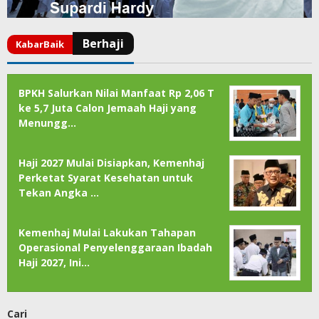
BPKH Salurkan Nilai Manfaat Rp 2,06 T
ke 5,7 Juta Calon Jemaah Haji yang
Menungg…
Haji 2027 Mulai Disiapkan, Kemenhaj
Perketat Syarat Kesehatan untuk
Tekan Angka …
Kemenhaj Mulai Lakukan Tahapan
Operasional Penyelenggaraan Ibadah
Haji 2027, Ini…
Cari