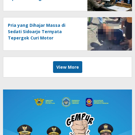
Tetangga Usai Mandi
Pria yang Dihajar Massa di
Sedati Sidoarjo Ternyata
Tepergok Curi Motor
View More