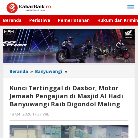
Lewati
ke
konten
Beranda
Peristiwa
Pemerintahan
Hukum dan Krimin
Beranda
»
Banyuwangi
»
Kunci
Tertinggal
di
Kunci Tertinggal di Dasbor, Motor
Dasbor,
Jemaah Pengajian di Masjid Al Hadi
Motor
Banyuwangi Raib Digondol Maling
Jemaah
Pengajian
18 Mei 2026 17:37 WIB
oleh
di
Gagah
Masjid
Saputra
Al
Hadi