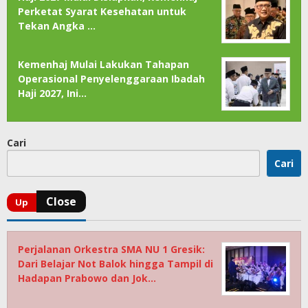
Perketat Syarat Kesehatan untuk
Tekan Angka …
Kemenhaj Mulai Lakukan Tahapan
Operasional Penyelenggaraan Ibadah
Haji 2027, Ini…
Cari
Cari
Perjalanan Orkestra SMA NU 1 Gresik:
Dari Belajar Not Balok hingga Tampil di
Hadapan Prabowo dan Jok…