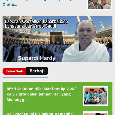
Orang…
BPKH Salurkan Nilai Manfaat Rp 2,06 T
ke 5,7 Juta Calon Jemaah Haji yang
Menungg…
Haji 2027 Mulai Disiapkan, Kemenhaj