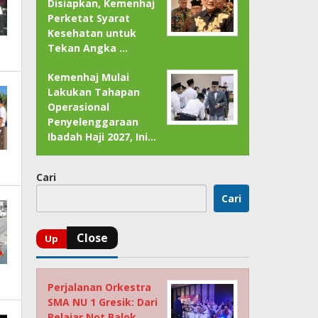
Disiapkan, Kemenhaj
Perketat Syarat
Kesehatan untuk
Tekan Angka …
Kemenhaj Mulai
Lakukan Tahapan
Operasional
Penyelenggaraan
Ibadah Haji 2027, Ini…
Cari
Cari
Perjalanan Orkestra
SMA NU 1 Gresik: Dari
Belajar Not Balok