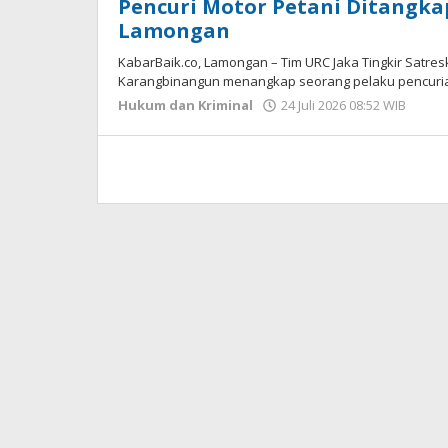
Pencuri Motor Petani Ditangkap
Lamongan
KabarBaik.co, Lamongan – Tim URC Jaka Tingkir Satre
Karangbinangun menangkap seorang pelaku pencuria
Hukum dan Kriminal
24 Juli 2026 08:52 WIB
oleh
Andi
DP