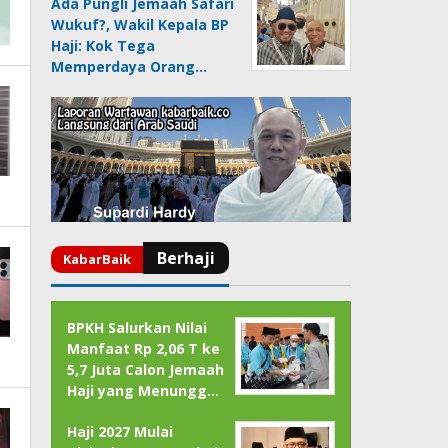
Ada Pungli Jemaah Safari
Wukuf?, Wakil Kepala BP
Haji: Kok Tega
Memperdaya Orang…
BPKH Salurkan Nilai
Manfaat Rp 2,06 T ke
5,7 Juta Calon Jemaah
Haji yang Menungg…
Haji 2027 Mulai