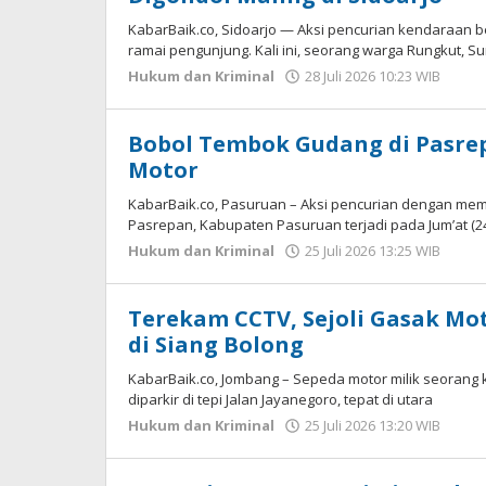
KabarBaik.co, Sidoarjo — Aksi pencurian kendaraan be
ramai pengunjung. Kali ini, seorang warga Rungkut, S
Hukum dan Kriminal
28 Juli 2026 10:23 WIB
oleh
Andi
DP
Bobol Tembok Gudang di Pasrep
Motor
KabarBaik.co, Pasuruan – Aksi pencurian dengan me
Pasrepan, Kabupaten Pasuruan terjadi pada Jum’at (24/
Hukum dan Kriminal
25 Juli 2026 13:25 WIB
oleh
Gag
Sapu
Terekam CCTV, Sejoli Gasak M
di Siang Bolong
KabarBaik.co, Jombang – Sepeda motor milik seorang
diparkir di tepi Jalan Jayanegoro, tepat di utara
Hukum dan Kriminal
25 Juli 2026 13:20 WIB
oleh
Gag
Sapu