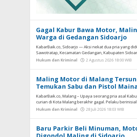
Gagal Kabur Bawa Motor, Mali
Warga di Gedangan Sidoarjo
KabarBaik.co, Sidoarjo — Aksi nekat dua pria yang d
Sawotratap, Kecamatan Gedangan, Kabupaten Sidoarj
Hukum dan Kriminal
2 Agustus 2026 18:00 WIB
Maling Motor di Malang Tersung
Temukan Sabu dan Pistol Main
KabarBaik.co, Malang – Upaya seorang pria asal K
curian di Kota Malang berakhir gagal. Pelaku berinisial
Hukum dan Kriminal
28 Juli 2026 18:03 WIB
oleh
Ima
WD
Baru Parkir Beli Minuman, Mot
Digondol Maling di Sidoarjo