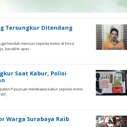
ng Tersungkur Ditendang
iduga hendak mencuri sepeda motor di Desa
o, berakhir apes.
oleh
Andika
DP
kur Saat Kabur, Polisi
an
abupaten Pasuruan membawa kabur sepeda motor
 WT,
m
or Warga Surabaya Raib