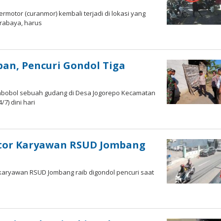
rmotor (curanmor) kembali terjadi di lokasi yang
urabaya, harus
ka
an, Pencuri Gondol Tiga
mbobol sebuah gudang di Desa Jogorepo Kecamatan
7) dini hari
ah
tra
otor Karyawan RSUD Jombang
 karyawan RSUD Jombang raib digondol pencuri saat
ah
tra