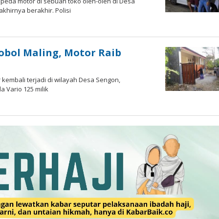
epeda motor di sebuah toko oleh-oleh di Desa
hirnya berakhir. Polisi
oleh
Gagah
Saputra
bol Maling, Motor Raib
kembali terjadi di wilayah Desa Sengon,
 Vario 125 milik
oleh
Gagah
Saputra