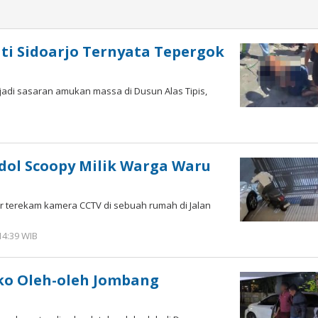
ati Sidoarjo Ternyata Tepergok
njadi sasaran amukan massa di Dusun Alas Tipis,
oleh
Imam
WD
dol Scoopy Milik Warga Waru
r terekam kamera CCTV di sebuah rumah di Jalan
14:39 WIB
oleh
Andika
DP
ko Oleh-oleh Jombang