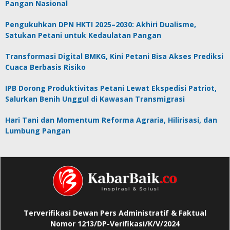
Pangan Nasional
Pengukuhkan DPN HKTI 2025–2030: Akhiri Dualisme,
Satukan Petani untuk Kedaulatan Pangan
Transformasi Digital BMKG, Kini Petani Bisa Akses Prediksi
Cuaca Berbasis Risiko
IPB Dorong Produktivitas Petani Lewat Ekspedisi Patriot,
Salurkan Benih Unggul di Kawasan Transmigrasi
Hari Tani dan Momentum Reforma Agraria, Hilirisasi, dan
Lumbung Pangan
Terverifikasi Dewan Pers Administratif & Faktual
Nomor 1213/DP-Verifikasi/K/V/2024