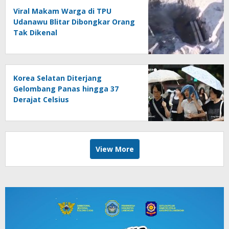
Viral Makam Warga di TPU
Udanawu Blitar Dibongkar Orang
Tak Dikenal
Korea Selatan Diterjang
Gelombang Panas hingga 37
Derajat Celsius
View More