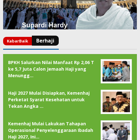
BPKH Salurkan Nilai Manfaat Rp 2,06 T
ke 5,7 Juta Calon Jemaah Haji yang
Menungg…
Haji 2027 Mulai Disiapkan, Kemenhaj
Perketat Syarat Kesehatan untuk
Tekan Angka …
Kemenhaj Mulai Lakukan Tahapan
Operasional Penyelenggaraan Ibadah
Haji 2027, Ini…