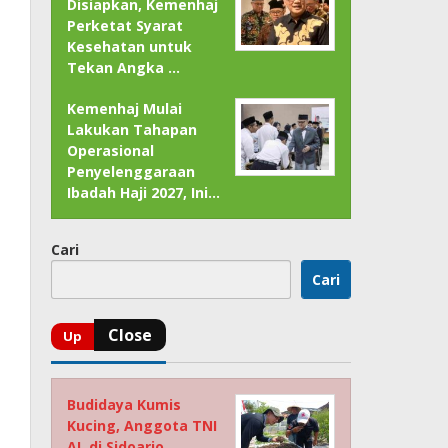
Disiapkan, Kemenhaj
Perketat Syarat
Kesehatan untuk
Tekan Angka …
Kemenhaj Mulai
Lakukan Tahapan
Operasional
Penyelenggaraan
Ibadah Haji 2027, Ini…
Cari
Cari
Budidaya Kumis
Kucing, Anggota TNI
AL di Sidoarjo