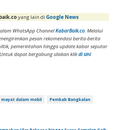
baik.co
yang lain di
Google News
dalam WhatsApp Channel
KabarBaik.co
. Melalui
 mengirimkan pesan rekomendasi berita-berita
olitik, pemerintahan hingga update kabar seputar
Untuk dapat bergabung silakan klik
di sini
mayat dalam mobil
Pemkab Bangkalan
enampakan Ular Raksasa hingga Suara Gamelan Gaib