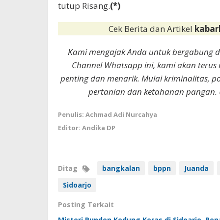
tutup Risang.
(*)
Cek Berita dan Artikel
kabar
Kami mengajak Anda untuk bergabung 
Channel Whatsapp ini, kami akan terus
penting dan menarik. Mulai kriminalitas, p
pertanian dan ketahanan pangan. 
Penulis: Achmad Adi Nurcahya
Editor: Andika DP
Ditag
bangkalan
bppn
Juanda
Sidoarjo
Posting Terkait
Misteri Punden Kedung Keras di Sidoarjo, P