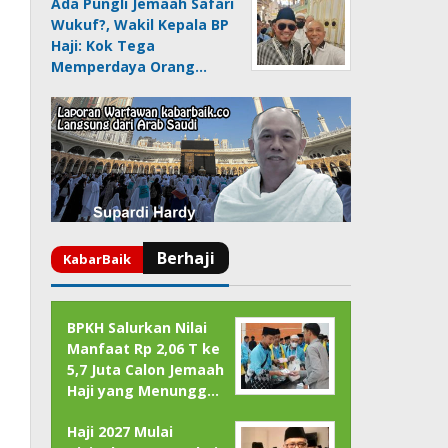
Ada Pungli Jemaah Safari
Wukuf?, Wakil Kepala BP
Haji: Kok Tega
Memperdaya Orang…
BPKH Salurkan Nilai
Manfaat Rp 2,06 T ke
5,7 Juta Calon Jemaah
Haji yang Menungg…
Haji 2027 Mulai