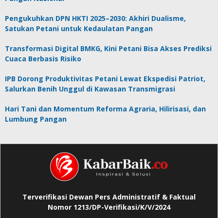
Pengukuhkan DPN HKTI 2025–2030: Akhiri Dualisme,
Satukan Petani untuk Kedaulatan Pangan
Transformasi Digital BMKG, Kini Petani Bisa Akses Prediksi
Cuaca Berbasis Risiko
IPB Dorong Produktivitas Petani Lewat Ekspedisi Patriot,
Salurkan Benih Unggul di Kawasan Transmigrasi
Hari Tani dan Momentum Reforma Agraria, Hilirisasi, dan
Lumbung Pangan
Terverifikasi Dewan Pers Administratif & Faktual
Nomor 1213/DP-Verifikasi/K/V/2024