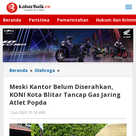
Lewati
ke
konten
Beranda
Peristiwa
Pemerintahan
Hukum dan Krimin
Beranda
»
Olahraga
»
Meski
Kantor
Belum
Meski Kantor Belum Diserahkan,
Diserahkan,
KONI Kota Blitar Tancap Gas Jaring
KONI
Atlet Popda
Kota
Blitar
1 Juli 2026 15:16 WIB
oleh
Tancap
Faisal
Gas
Jaring
Atlet