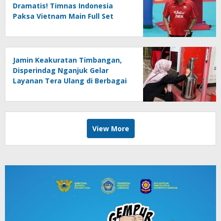
Dramatis! Timnas Indonesia
Paksa Vietnam Main Full Set
Jamin Keakuratan Timbangan,
Disperindag Nganjuk Gelar
Layanan Tera Ulang di Berbagai
Kecamatan
View More