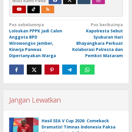
Ikuti Kami Pada
Navigasi
Pos sebelumnya
Pos berikutnya
Loloskan PPPK Jadi Calon
Kapolresta Sebut
pos
Anggota BPD
Syukuran Hari
Wirowongso Jember,
Bhayangkara Perkuat
Kinerja Panwas
Kolaborasi Polresta dan
Dipertanyakan Warga
Pemkot Mataram
Jangan Lewatkan
Hasil SEA V Cup 2026: Comeback
Dramatis! Timnas Indonesia Paksa