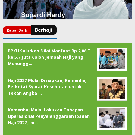
BPKH Salurkan Nilai Manfaat Rp 2,06 T
ke 5,7 Juta Calon Jemaah Haji yang
Menungg…
Haji 2027 Mulai Disiapkan, Kemenhaj
Perketat Syarat Kesehatan untuk
Tekan Angka …
Kemenhaj Mulai Lakukan Tahapan
Operasional Penyelenggaraan Ibadah
Haji 2027, Ini…