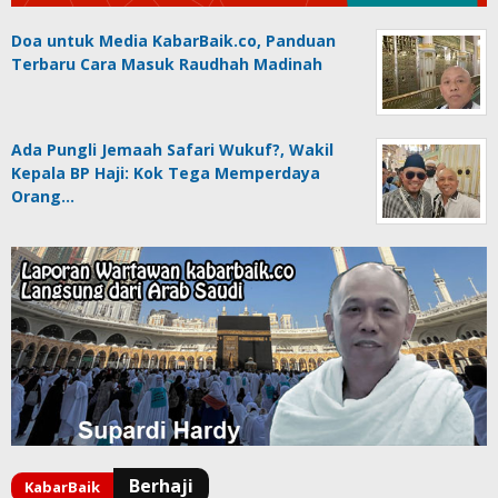
Doa untuk Media KabarBaik.co, Panduan
Terbaru Cara Masuk Raudhah Madinah
Ada Pungli Jemaah Safari Wukuf?, Wakil
Kepala BP Haji: Kok Tega Memperdaya
Orang…