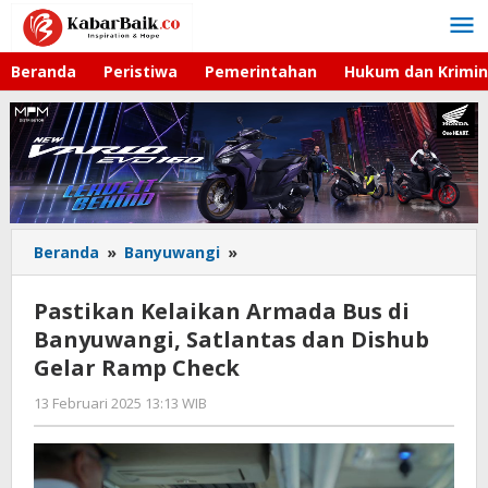
Lewati
ke
konten
Beranda
Peristiwa
Pemerintahan
Hukum dan Krimin
Beranda
»
Banyuwangi
»
Pastikan
Kelaikan
Armada
Pastikan Kelaikan Armada Bus di
Bus
Banyuwangi, Satlantas dan Dishub
di
Gelar Ramp Check
Banyuwangi,
Satlantas
13 Februari 2025 13:13 WIB
oleh
dan
Gagah
Dishub
Saputra
Gelar
Ramp