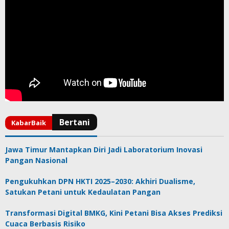
Jawa Timur Mantapkan Diri Jadi Laboratorium Inovasi
Pangan Nasional
Pengukuhkan DPN HKTI 2025–2030: Akhiri Dualisme,
Satukan Petani untuk Kedaulatan Pangan
Transformasi Digital BMKG, Kini Petani Bisa Akses Prediksi
Cuaca Berbasis Risiko