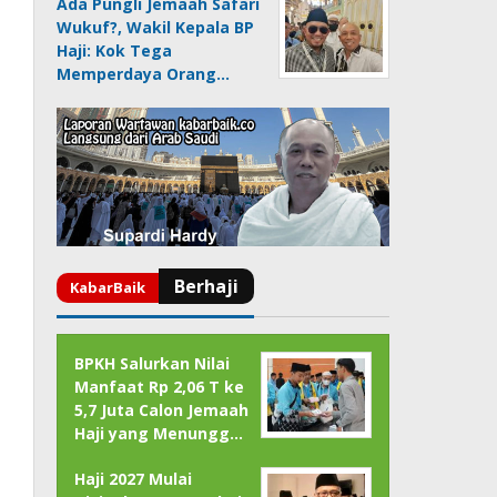
Ada Pungli Jemaah Safari
Wukuf?, Wakil Kepala BP
Haji: Kok Tega
Memperdaya Orang…
BPKH Salurkan Nilai
Manfaat Rp 2,06 T ke
5,7 Juta Calon Jemaah
Haji yang Menungg…
Haji 2027 Mulai