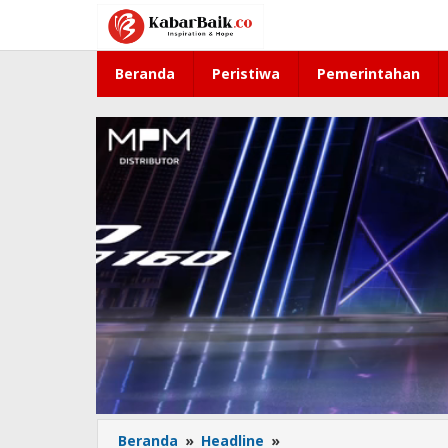
Lewati
ke
konten
Beranda
Peristiwa
Pemerintahan
Beranda
»
Headline
»
PDIP