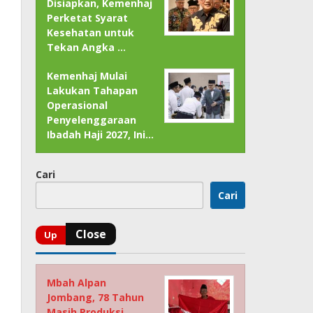
Disiapkan, Kemenhaj
Perketat Syarat
Kesehatan untuk
Tekan Angka …
Kemenhaj Mulai
Lakukan Tahapan
Operasional
Penyelenggaraan
Ibadah Haji 2027, Ini…
Cari
Cari
Mbah Alpan
Jombang, 78 Tahun
Masih Produksi