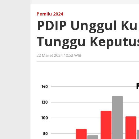
Unggul
Kursi
Pemilu 2024
di
PDIP Unggul Kur
DPR
RI,
Tunggu Keputu
tapi
Tunggu
Keputusan
22 Maret 2024 10:52 WIB
oleh
MK
Hardy
Dulu