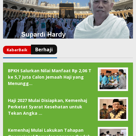
BPKH Salurkan Nilai Manfaat Rp 2,06 T
ke 5,7 Juta Calon Jemaah Haji yang
Menungg…
Haji 2027 Mulai Disiapkan, Kemenhaj
Perketat Syarat Kesehatan untuk
Tekan Angka …
Kemenhaj Mulai Lakukan Tahapan