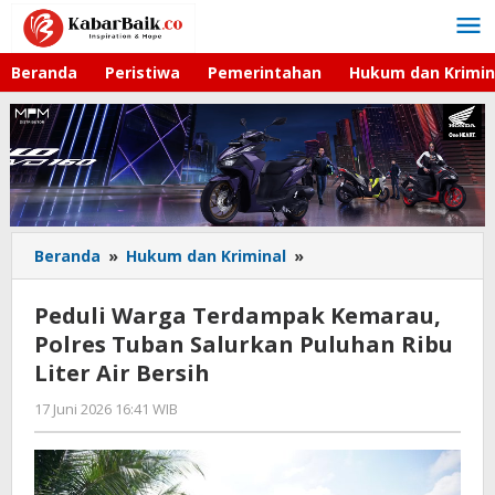
Lewati
ke
konten
Beranda
Peristiwa
Pemerintahan
Hukum dan Krimin
Beranda
»
Hukum dan Kriminal
»
Peduli
Warga
Terdampak
Peduli Warga Terdampak Kemarau,
Kemarau,
Polres Tuban Salurkan Puluhan Ribu
Polres
Liter Air Bersih
Tuban
Salurkan
17 Juni 2026 16:41 WIB
oleh
Puluhan
Imam
Ribu
WD
Liter
Air