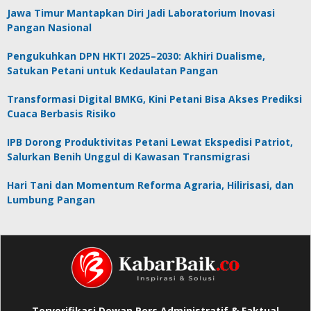
Jawa Timur Mantapkan Diri Jadi Laboratorium Inovasi
Pangan Nasional
Pengukuhkan DPN HKTI 2025–2030: Akhiri Dualisme,
Satukan Petani untuk Kedaulatan Pangan
Transformasi Digital BMKG, Kini Petani Bisa Akses Prediksi
Cuaca Berbasis Risiko
IPB Dorong Produktivitas Petani Lewat Ekspedisi Patriot,
Salurkan Benih Unggul di Kawasan Transmigrasi
Hari Tani dan Momentum Reforma Agraria, Hilirisasi, dan
Lumbung Pangan
Terverifikasi Dewan Pers Administratif & Faktual