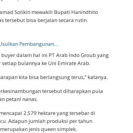
amad Solikin mewakili Bupati Hanindhito
ersebut bisa berjalan secara rutin.
b Usulkan Pembangunan…
 buyer dalam hal ini PT Arab Indo Groub yang
setiap bulannya ke Uni Emirate Arab.
rapan kita bisa berlangsung terus,” katanya.
erkesinambungan tersebut diharapkan pula
n petani nanas.
mencapai 2.579 hektare yang tersebar di
cu. Adapun jumlah produksi per tahun
 merupakan jenis queen simplek.