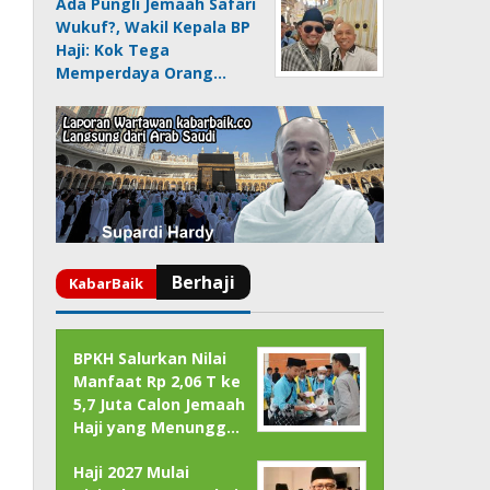
Ada Pungli Jemaah Safari
Wukuf?, Wakil Kepala BP
Haji: Kok Tega
Memperdaya Orang…
BPKH Salurkan Nilai
Manfaat Rp 2,06 T ke
5,7 Juta Calon Jemaah
Haji yang Menungg…
Haji 2027 Mulai