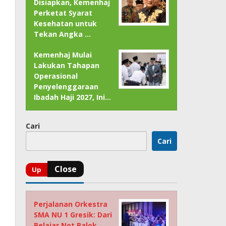
Disiapkan, Kemenhaj
Perketat Syarat
Kesehatan untuk
Tekan Angka …
Kemenhaj Mulai
Lakukan Tahapan
Operasional
Penyelenggaraan
Ibadah Haji 2027, Ini…
Cari
Cari
Perjalanan Orkestra
SMA NU 1 Gresik: Dari
Belajar Not Balok