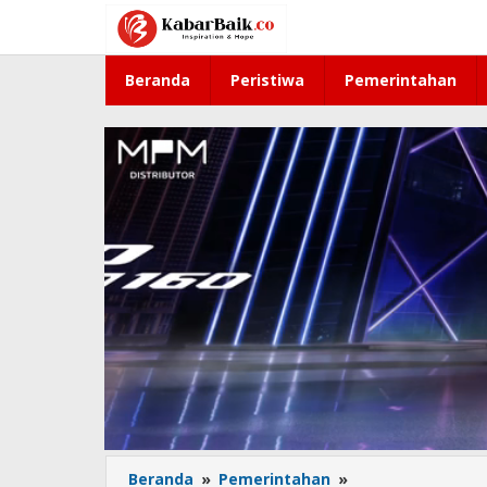
Lewati
ke
konten
Beranda
Peristiwa
Pemerintahan
Beranda
»
Pemerintahan
»
Pemkab