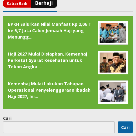
BPKH Salurkan Nilai Manfaat Rp 2,06 T
ke 5,7 Juta Calon Jemaah Haji yang
Menungg…
Haji 2027 Mulai Disiapkan, Kemenhaj
Perketat Syarat Kesehatan untuk
Tekan Angka …
Kemenhaj Mulai Lakukan Tahapan
Operasional Penyelenggaraan Ibadah
Haji 2027, Ini…
Cari
Cari