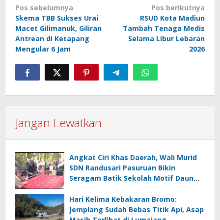
Navigasi
Pos sebelumnya
Pos berikutnya
Skema TBB Sukses Urai
RSUD Kota Madiun
pos
Macet Gilimanuk, Giliran
Tambah Tenaga Medis
Antrean di Ketapang
Selama Libur Lebaran
Mengular 6 Jam
2026
Jangan Lewatkan
Angkat Ciri Khas Daerah, Wali Murid
SDN Randusari Pasuruan Bikin
Seragam Batik Sekolah Motif Daun
Randu dan Daun Sirih
Hari Kelima Kebakaran Bromo:
Jemplang Sudah Bebas Titik Api, Asap
Masih Terlihat di Lumajang