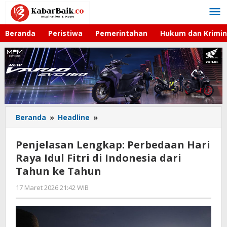
Lewati
ke
konten
Beranda
Peristiwa
Pemerintahan
Hukum dan Krimin
Beranda
»
Headline
»
Penjelasan
Lengkap:
Perbedaan
Penjelasan Lengkap: Perbedaan Hari
Hari
Raya Idul Fitri di Indonesia dari
Raya
Tahun ke Tahun
Idul
Fitri
17 Maret 2026 21:42 WIB
oleh
di
Hardy
Indonesia
dari
Tahun