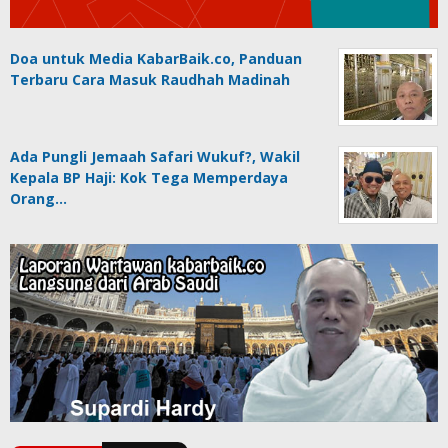
Doa untuk Media KabarBaik.co, Panduan
Terbaru Cara Masuk Raudhah Madinah
Ada Pungli Jemaah Safari Wukuf?, Wakil
Kepala BP Haji: Kok Tega Memperdaya
Orang…