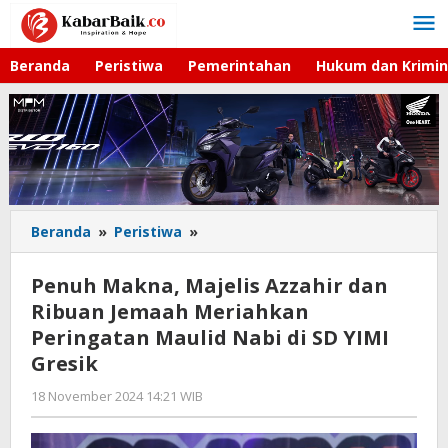
Lewati
ke
konten
Beranda
Peristiwa
Pemerintahan
Hukum dan Krimin
Beranda
»
Peristiwa
»
Penuh
Makna,
Majelis
Penuh Makna, Majelis Azzahir dan
Azzahir
Ribuan Jemaah Meriahkan
dan
Peringatan Maulid Nabi di SD YIMI
Ribuan
Jemaah
Gresik
Meriahkan
18 November 2024 14:21 WIB
oleh
Peringatan
Andika
Maulid
DP
Nabi