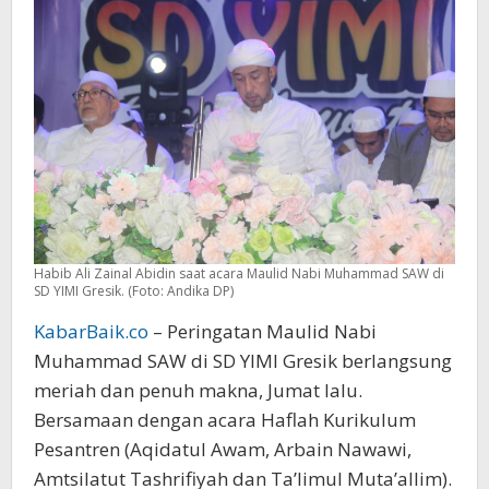
di
SD
YIMI
Gresik
Habib Ali Zainal Abidin saat acara Maulid Nabi Muhammad SAW di
SD YIMI Gresik. (Foto: Andika DP)
KabarBaik.co
– Peringatan Maulid Nabi
Muhammad SAW di SD YIMI Gresik berlangsung
meriah dan penuh makna, Jumat lalu.
Bersamaan dengan acara Haflah Kurikulum
Pesantren (Aqidatul Awam, Arbain Nawawi,
Amtsilatut Tashrifiyah dan Ta’limul Muta’allim).