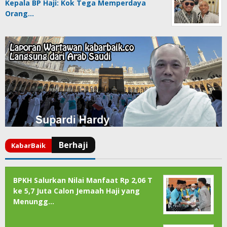
Kepala BP Haji: Kok Tega Memperdaya
Orang…
BPKH Salurkan Nilai Manfaat Rp 2,06 T
ke 5,7 Juta Calon Jemaah Haji yang
Menungg…