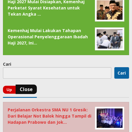
Haji 2027 Mulai Disiapkan, Kemenhaj
Perketat Syarat Kesehatan untuk
Tekan Angka …
Kemenhaj Mulai Lakukan Tahapan
Operasional Penyelenggaraan Ibadah
Haji 2027, Ini…
Cari
Cari
Perjalanan Orkestra SMA NU 1 Gresik:
Dari Belajar Not Balok hingga Tampil di
Hadapan Prabowo dan Jok…