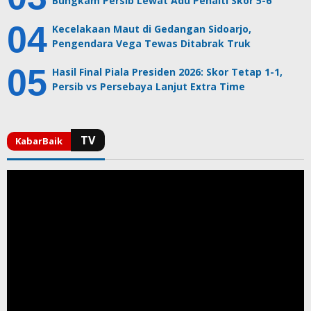
Bungkam Persib Lewat Adu Penalti Skor 5-6
Kecelakaan Maut di Gedangan Sidoarjo,
Pengendara Vega Tewas Ditabrak Truk
Hasil Final Piala Presiden 2026: Skor Tetap 1-1,
Persib vs Persebaya Lanjut Extra Time