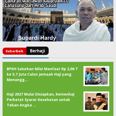
BPKH Salurkan Nilai Manfaat Rp 2,06 T
ke 5,7 Juta Calon Jemaah Haji yang
Menungg…
Haji 2027 Mulai Disiapkan, Kemenhaj
Perketat Syarat Kesehatan untuk
Tekan Angka …