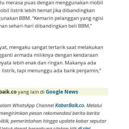
lalu merasa puas dengan menggunakan mobil
bil listrik lebih hemat jika dibandingkan
nakan BBM. “Kemarin pelanggan yang ngisi
han sehari-hari dibandingkan beli BBM,”
yat, mengaku sangat tertarik saat melakukan
mengganti armada miliknya dengan kendaraan
ternyata lebih enak dan ringan. Makanya ada
listrik, tapi menunggu ada bank penjamin,”
baik.co
yang lain di
Google News
dalam WhatsApp Channel
KabarBaik.co
. Melalui
 mengirimkan pesan rekomendasi berita-berita
olitik, pemerintahan hingga update kabar seputar
Untuk dapat bergabung silakan klik
di sini