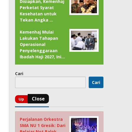
Disiapkan, Kemenhaj
Perketat Syarat
Kesehatan untuk
Tekan Angka …
Kemenhaj Mulai
Lakukan Tahapan
Operasional
Penyelenggaraan
Ibadah Haji 2027, Ini…
Cari
Cari
Perjalanan Orkestra
SMA NU 1 Gresik: Dari
Belajar Not Balok