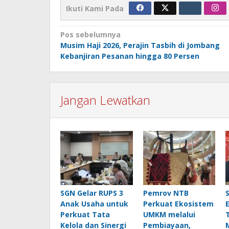
Ikuti Kami Pada
Navigasi
Pos sebelumnya
Musim Haji 2026, Perajin Tasbih di Jombang
pos
Kebanjiran Pesanan hingga 80 Persen
Jangan Lewatkan
SGN Gelar RUPS 3
Pemrov NTB
Anak Usaha untuk
Perkuat Ekosistem
Perkuat Tata
UMKM melalui
Kelola dan Sinergi
Pembiayaan,