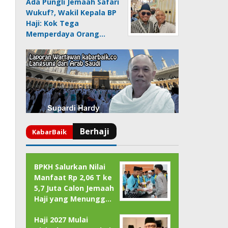
Ada Pungli Jemaah Safari
Wukuf?, Wakil Kepala BP
Haji: Kok Tega
Memperdaya Orang…
BPKH Salurkan Nilai
Manfaat Rp 2,06 T ke
5,7 Juta Calon Jemaah
Haji yang Menungg…
Haji 2027 Mulai