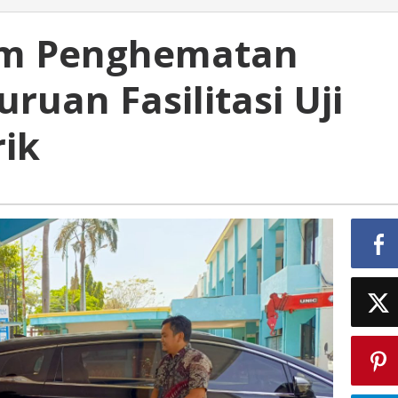
am Penghematan
ruan Fasilitasi Uji
rik