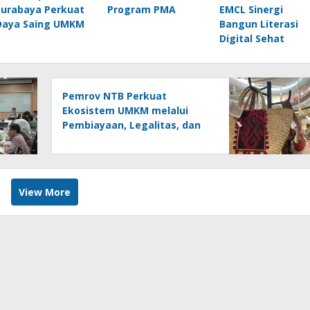
Surabaya Perkuat
Program PMA
EMCL Sinergi
Daya Saing UMKM
Bangun Literasi
Digital Sehat
Pemrov NTB Perkuat
Ekosistem UMKM melalui
Pembiayaan, Legalitas, dan
Akses Pasar
View More