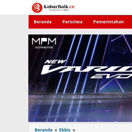
Lewati
ke
konten
Beranda
Peristiwa
Pemerintahan
Beranda
»
Ekbis
»
Dukung