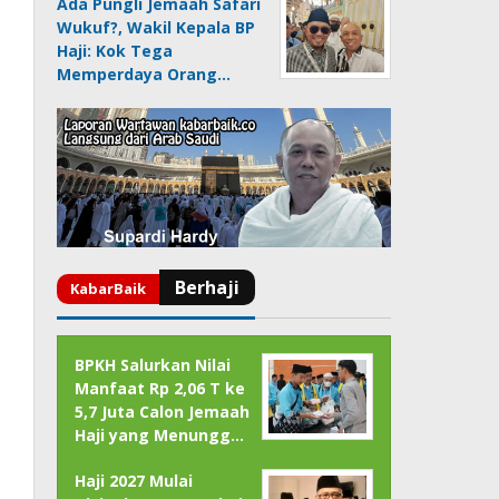
Ada Pungli Jemaah Safari
Wukuf?, Wakil Kepala BP
Haji: Kok Tega
Memperdaya Orang…
BPKH Salurkan Nilai
Manfaat Rp 2,06 T ke
5,7 Juta Calon Jemaah
Haji yang Menungg…
Haji 2027 Mulai