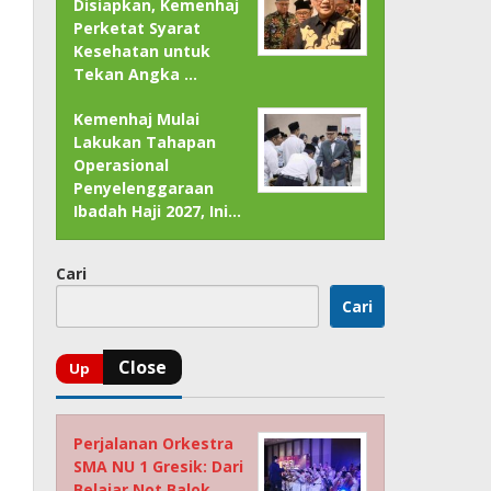
Disiapkan, Kemenhaj
Perketat Syarat
Kesehatan untuk
Tekan Angka …
Kemenhaj Mulai
Lakukan Tahapan
Operasional
Penyelenggaraan
Ibadah Haji 2027, Ini…
Cari
Cari
Perjalanan Orkestra
SMA NU 1 Gresik: Dari
Belajar Not Balok