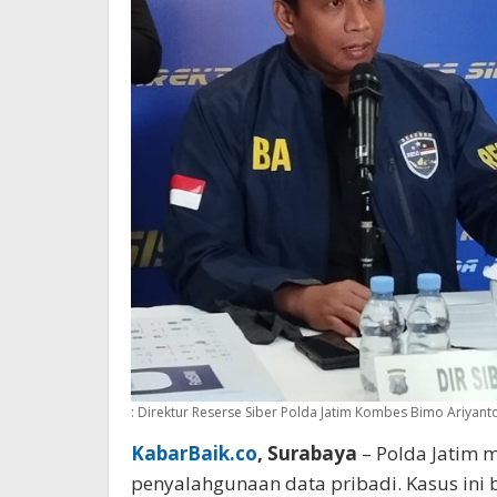
: Direktur Reserse Siber Polda Jatim Kombes Bimo Ariyanto
KabarBaik.co
, Surabaya
– Polda Jatim 
penyalahgunaan data pribadi. Kasus ini