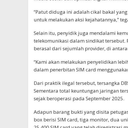
“Patut diduga ini adalah cikal bakal y
untuk melakukan aksi kejahatannya,” teg
Selain itu, penyidik juga mendalami ke
telekomunikasi dalam sindikat tersebut.
berasal dari sejumlah provider, di antar
“Kami akan melakukan penyelidikan lebih
dalam penerbitan SIM card menggunakan 
Dari praktik ilegal tersebut, tersangka 
Sementara total keuntungan jaringan ter
sejak beroperasi pada September 2025.
Adapun barang bukti yang disita petuga
box berisi SIM card, tiga monitor, dua u
25.400 SIM card yang telah diregistrasi 