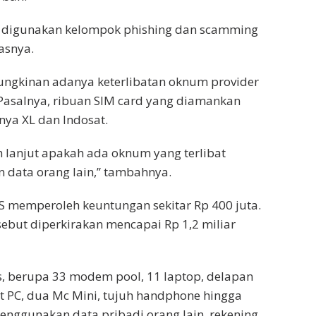
ang digunakan kelompok phishing dan scamming
asnya.
mungkinan adanya keterlibatan oknum provider
 Pasalnya, ribuan SIM card yang diamankan
anya XL dan Indosat.
 lanjut apakah ada oknum yang terlibat
data orang lain,” tambahnya.
DBS memperoleh keuntungan sekitar Rp 400 juta.
sebut diperkirakan mencapai Rp 1,2 miliar
s, berupa 33 modem pool, 11 laptop, delapan
nit PC, dua Mc Mini, tujuh handphone hingga
menggunakan data pribadi orang lain, rekening