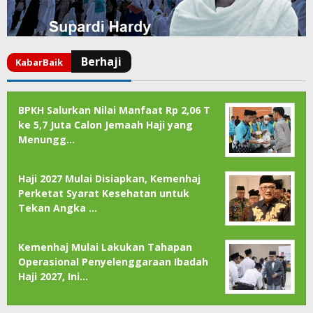
BPKH Salurkan Nilai Manfaat Rp 2,06 T
ke 5,7 Juta Calon Jemaah Haji yang
Menungg…
Haji 2027 Mulai Disiapkan, Kemenhaj
Perketat Syarat Kesehatan untuk
Tekan Angka …
Kemenhaj Mulai Lakukan Tahapan
Operasional Penyelenggaraan Ibadah
Haji 2027, Ini…