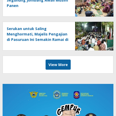
Segunung Jombang Awali Musim
Panen
Serukan untuk Saling
Menghormati, Majelis Pengajian
di Pasuruan Ini Semakin Ramai di
Momen Kemerdekaan
View More