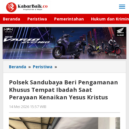
Lewati
ke
konten
Beranda
Peristiwa
Pemerintahan
Hukum dan Krimin
Beranda
»
Peristiwa
»
Polsek
Sandubaya
Beri
Polsek Sandubaya Beri Pengamanan
Pengamanan
Khusus Tempat Ibadah Saat
Khusus
Perayaan Kenaikan Yesus Kristus
Tempat
Ibadah
14 Mei 2026 15:57 WIB
oleh
Saat
Andika
Perayaan
DP
Kenaikan
Yesus