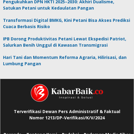
Pengukuhkan DPN HKTI 2025–2030: Akhiri Dualisme,
Satukan Petani untuk Kedaulatan Pangan
Transformasi Digital BMKG, Kini Petani Bisa Akses Prediksi
Cuaca Berbasis Risiko
IPB Dorong Produktivitas Petani Lewat Ekspedisi Patriot,
Salurkan Benih Unggul di Kawasan Transmigrasi
Hari Tani dan Momentum Reforma Agraria, Hilirisasi, dan
Lumbung Pangan
Terverifikasi Dewan Pers Administratif & Faktual
Nomor 1213/DP-Verifikasi/K/V/2024