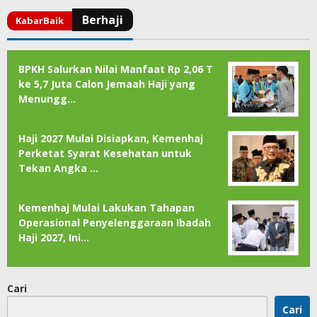
BPKH Salurkan Nilai Manfaat Rp 2,06 T
ke 5,7 Juta Calon Jemaah Haji yang
Menungg…
Haji 2027 Mulai Disiapkan, Kemenhaj
Perketat Syarat Kesehatan untuk
Tekan Angka …
Kemenhaj Mulai Lakukan Tahapan
Operasional Penyelenggaraan Ibadah
Haji 2027, Ini…
Cari
Cari