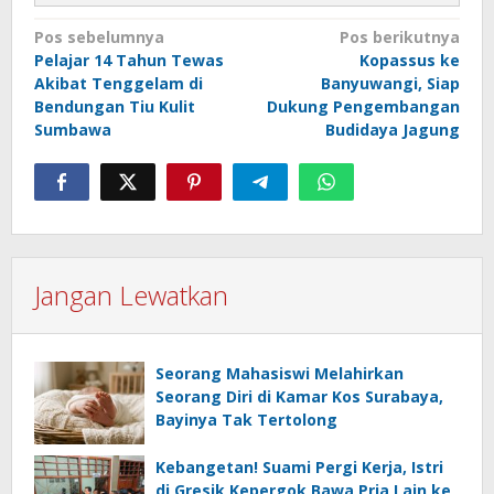
Navigasi
Pos sebelumnya
Pos berikutnya
Pelajar 14 Tahun Tewas
Kopassus ke
pos
Akibat Tenggelam di
Banyuwangi, Siap
Bendungan Tiu Kulit
Dukung Pengembangan
Sumbawa
Budidaya Jagung
Jangan Lewatkan
Seorang Mahasiswi Melahirkan
Seorang Diri di Kamar Kos Surabaya,
Bayinya Tak Tertolong
Kebangetan! Suami Pergi Kerja, Istri
di Gresik Kepergok Bawa Pria Lain ke