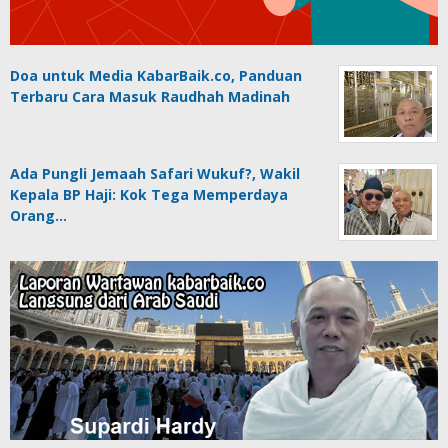
Doa untuk Media KabarBaik.co, Panduan
Terbaru Cara Masuk Raudhah Madinah
Ada Pungli Jemaah Safari Wukuf?, Wakil
Kepala BP Haji: Kok Tega Memperdaya
Orang…