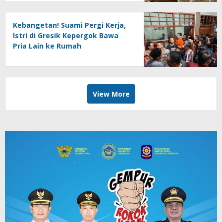
Kebangetan! Suami Pergi Kerja,
Istri di Gresik Kepergok Bawa
Pria Lain ke Rumah
View More