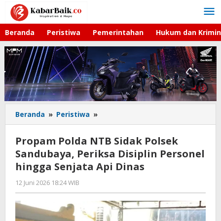
Lewati
ke
konten
Beranda
Peristiwa
Pemerintahan
Hukum dan Krimin
Beranda
»
Peristiwa
»
Propam
Polda
NTB
Propam Polda NTB Sidak Polsek
Sidak
Sandubaya, Periksa Disiplin Personel
Polsek
hingga Senjata Api Dinas
Sandubaya,
Periksa
12 Juni 2026 18:24 WIB
oleh
Disiplin
Faisal
Personel
hingga
Senjata