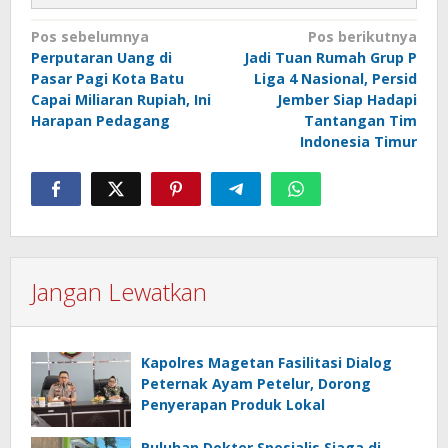
Navigasi
Pos sebelumnya
Pos berikutnya
Perputaran Uang di
Jadi Tuan Rumah Grup P
pos
Pasar Pagi Kota Batu
Liga 4 Nasional, Persid
Capai Miliaran Rupiah, Ini
Jember Siap Hadapi
Harapan Pedagang
Tantangan Tim
Indonesia Timur
Jangan Lewatkan
Kapolres Magetan Fasilitasi Dialog
Peternak Ayam Petelur, Dorong
Penyerapan Produk Lokal
Puluhan Dokter Spesialis Siaga di