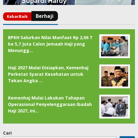
BPKH Salurkan Nilai Manfaat Rp 2,06 T
ke 5,7 Juta Calon Jemaah Haji yang
Menungg…
Haji 2027 Mulai Disiapkan, Kemenhaj
Perketat Syarat Kesehatan untuk
Tekan Angka …
Kemenhaj Mulai Lakukan Tahapan
Operasional Penyelenggaraan Ibadah
Haji 2027, Ini…
Cari