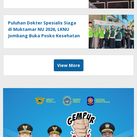
Lokal
Puluhan Dokter Spesialis Siaga
di Muktamar NU 2026, LKNU
Jombang Buka Posko Kesehatan
24 Jam
View More