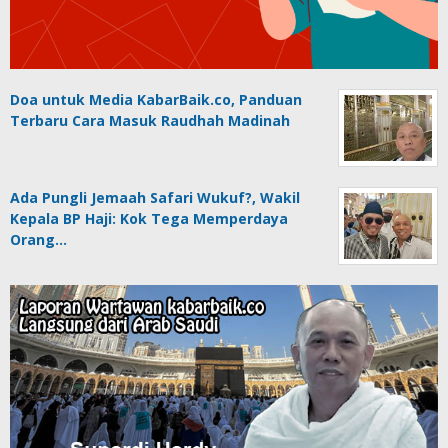
Doa untuk Media KabarBaik.co, Panduan
Terbaru Cara Masuk Raudhah Madinah
Ada Pungli Jemaah Safari Wukuf?, Wakil
Kepala BP Haji: Kok Tega Memperdaya
Orang…