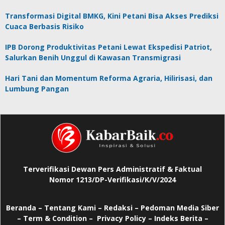
Transformasi Digital BMKG, Kini Petani Bisa Akses Prediksi
Cuaca Berbasis Risiko
IPB Dorong Produktivitas Petani Lewat Ekspedisi Patriot,
Salurkan Benih Unggul di Kawasan Transmigrasi
Hari Tani dan Momentum Reforma Agraria, Hilirisasi, dan
Lumbung Pangan
Terverifikasi Dewan Pers Administratif & Faktual
Nomor 1213/DP-Verifikasi/K/V/2024
Beranda
–
Tentang Kami –
Redaksi –
Pedoman Media Siber
–
Term & Condition –
Privacy Policy
–
Indeks Berita –