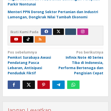
Parkir Nontunai
Menteri PPN Dorong Sektor Pertanian dan Industri
Lamongan, Dongkrak Nilai Tambah Ekonomi
Ikuti Kami Pada
Navigasi
Pos sebelumnya
Pos berikutnya
Pemkot Surabaya Awasi
Infinix Note 40 Series
pos
Pendatang Pasca
Tiba di Indonesia,
Lebaran, Antisipasi
Performa Bertenaga dan
Penduduk Fiktif
Pengisian Cepat
Jangan Lewatkan