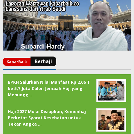
BPKH Salurkan Nilai Manfaat Rp 2,06 T
ke 5,7 Juta Calon Jemaah Haji yang
Menungg…
Haji 2027 Mulai Disiapkan, Kemenhaj
Perketat Syarat Kesehatan untuk
Tekan Angka …