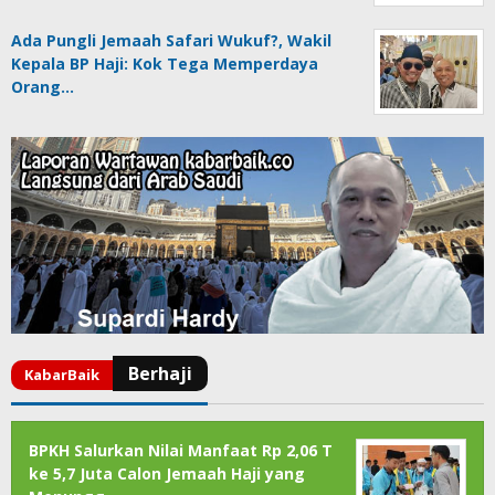
Ada Pungli Jemaah Safari Wukuf?, Wakil
Kepala BP Haji: Kok Tega Memperdaya
Orang…
BPKH Salurkan Nilai Manfaat Rp 2,06 T
ke 5,7 Juta Calon Jemaah Haji yang