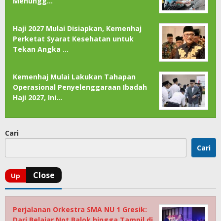
Menungg…
Haji 2027 Mulai Disiapkan, Kemenhaj
Perketat Syarat Kesehatan untuk
Tekan Angka …
Kemenhaj Mulai Lakukan Tahapan
Operasional Penyelenggaraan Ibadah
Haji 2027, Ini…
Cari
Cari
Perjalanan Orkestra SMA NU 1 Gresik:
Dari Belajar Not Balok hingga Tampil di