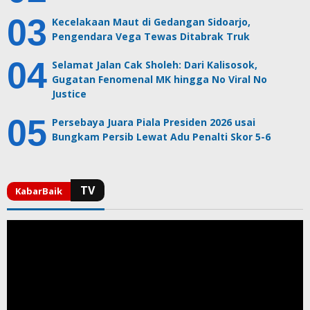
Kecelakaan Maut di Gedangan Sidoarjo,
Pengendara Vega Tewas Ditabrak Truk
Selamat Jalan Cak Sholeh: Dari Kalisosok,
Gugatan Fenomenal MK hingga No Viral No
Justice
Persebaya Juara Piala Presiden 2026 usai
Bungkam Persib Lewat Adu Penalti Skor 5-6