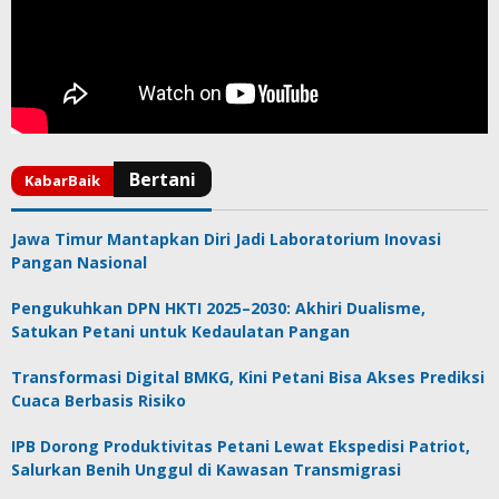
Jawa Timur Mantapkan Diri Jadi Laboratorium Inovasi
Pangan Nasional
Pengukuhkan DPN HKTI 2025–2030: Akhiri Dualisme,
Satukan Petani untuk Kedaulatan Pangan
Transformasi Digital BMKG, Kini Petani Bisa Akses Prediksi
Cuaca Berbasis Risiko
IPB Dorong Produktivitas Petani Lewat Ekspedisi Patriot,
Salurkan Benih Unggul di Kawasan Transmigrasi