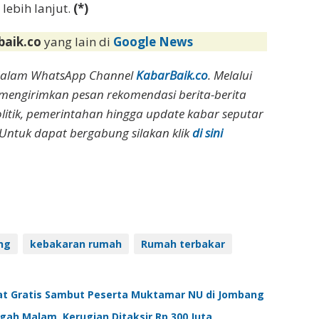
lebih lanjut.
(*)
baik.co
yang lain di
Google News
dalam WhatsApp Channel
KabarBaik.co
. Melalui
 mengirimkan pesan rekomendasi berita-berita
olitik, pemerintahan hingga update kabar seputar
Untuk dapat bergabung silakan klik
di sini
ng
kebakaran rumah
Rumah terbakar
jat Gratis Sambut Peserta Muktamar NU di Jombang
ah Malam, Kerugian Ditaksir Rp 300 Juta