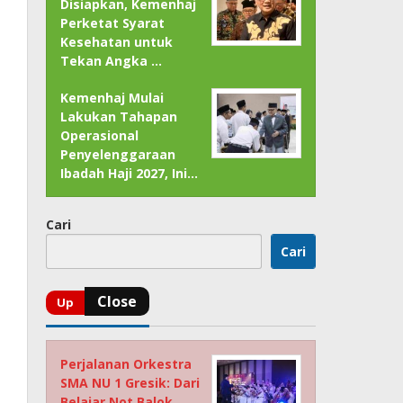
Disiapkan, Kemenhaj
Perketat Syarat
Kesehatan untuk
Tekan Angka …
Kemenhaj Mulai
Lakukan Tahapan
Operasional
Penyelenggaraan
Ibadah Haji 2027, Ini…
Cari
Cari
Perjalanan Orkestra
SMA NU 1 Gresik: Dari
Belajar Not Balok