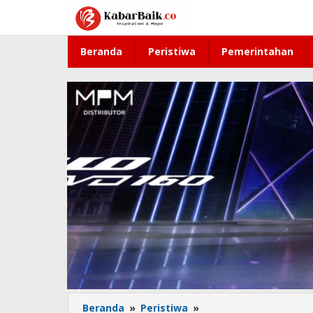
Lewati
ke
konten
Beranda
Peristiwa
Pemerintahan
Beranda
»
Peristiwa
»
Rumah