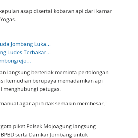
 kepulan asap disertai kobaran api dari kamar
 Yogas.
muda Jombang Luka…
ng Ludes Terbakar…
Sambongrejo…
ban langsung berteriak meminta pertolongan
okasi kemudian berupaya memadamkan api
l menghubungi petugas.
nual agar api tidak semakin membesar,”
ggota piket Polsek Mojoagung langsung
n BPBD serta Damkar Jombang untuk