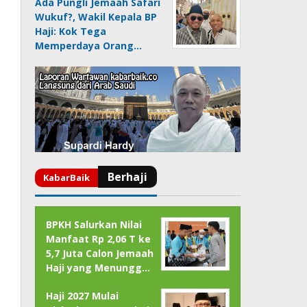
Ada Pungli Jemaah Safari
Wukuf?, Wakil Kepala BP
Haji: Kok Tega
Memperdaya Orang…
BPKH Salurkan Nilai
Manfaat Rp 2,06 T ke
5,7 Juta Calon Jemaah
Haji yang Menungg…
Haji 2027 Mulai