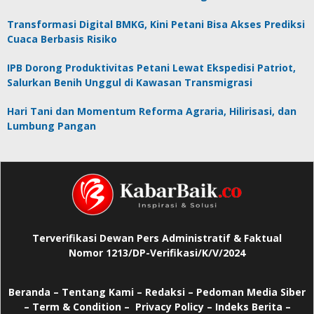
Transformasi Digital BMKG, Kini Petani Bisa Akses Prediksi
Cuaca Berbasis Risiko
IPB Dorong Produktivitas Petani Lewat Ekspedisi Patriot,
Salurkan Benih Unggul di Kawasan Transmigrasi
Hari Tani dan Momentum Reforma Agraria, Hilirisasi, dan
Lumbung Pangan
Terverifikasi Dewan Pers Administratif & Faktual
Nomor 1213/DP-Verifikasi/K/V/2024
Beranda
–
Tentang Kami –
Redaksi –
Pedoman Media Siber
–
Term & Condition –
Privacy Policy
–
Indeks Berita –