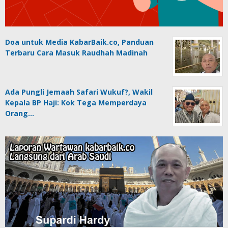
Doa untuk Media KabarBaik.co, Panduan
Terbaru Cara Masuk Raudhah Madinah
Ada Pungli Jemaah Safari Wukuf?, Wakil
Kepala BP Haji: Kok Tega Memperdaya
Orang…