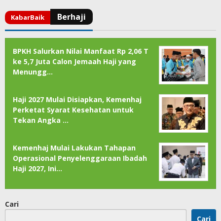
BPKH Salurkan Nilai Manfaat Rp 2,06 T
ke 5,7 Juta Calon Jemaah Haji yang
Menungg…
Haji 2027 Mulai Disiapkan, Kemenhaj
Perketat Syarat Kesehatan untuk
Tekan Angka …
Kemenhaj Mulai Lakukan Tahapan
Operasional Penyelenggaraan Ibadah
Haji 2027, Ini…
Cari
Cari