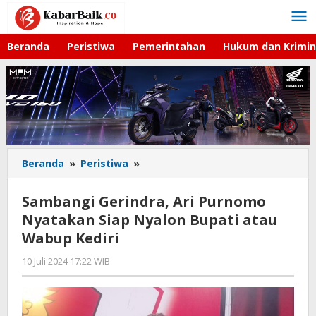
Lewati
ke
konten
Beranda
Peristiwa
Pemerintahan
Hukum dan Krimin
Beranda
»
Peristiwa
»
Sambangi
Gerindra,
Ari
Sambangi Gerindra, Ari Purnomo
Purnomo
Nyatakan Siap Nyalon Bupati atau
Nyatakan
Wabup Kediri
Siap
Nyalon
10 Juli 2024 17:22 WIB
oleh
Bupati
Andika
atau
DP
Wabup
Kediri