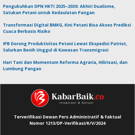
Pengukuhkan DPN HKTI 2025–2030: Akhiri Dualisme,
Satukan Petani untuk Kedaulatan Pangan
Transformasi Digital BMKG, Kini Petani Bisa Akses Prediksi
Cuaca Berbasis Risiko
IPB Dorong Produktivitas Petani Lewat Ekspedisi Patriot,
Salurkan Benih Unggul di Kawasan Transmigrasi
Hari Tani dan Momentum Reforma Agraria, Hilirisasi, dan
Lumbung Pangan
Terverifikasi Dewan Pers Administratif & Faktual
Nomor 1213/DP-Verifikasi/K/V/2024