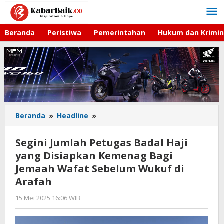
Lewati
ke
konten
Beranda
Peristiwa
Pemerintahan
Hukum dan Krimin
Beranda
»
Headline
»
Segini
Jumlah
Petugas
Segini Jumlah Petugas Badal Haji
Badal
yang Disiapkan Kemenag Bagi
Haji
Jemaah Wafat Sebelum Wukuf di
yang
Disiapkan
Arafah
Kemenag
15 Mei 2025 16:06 WIB
oleh
Bagi
Faisal
Jemaah
Wafat