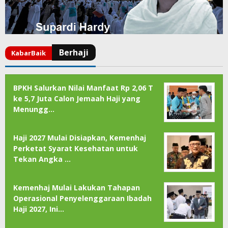
BPKH Salurkan Nilai Manfaat Rp 2,06 T
ke 5,7 Juta Calon Jemaah Haji yang
Menungg…
Haji 2027 Mulai Disiapkan, Kemenhaj
Perketat Syarat Kesehatan untuk
Tekan Angka …
Kemenhaj Mulai Lakukan Tahapan
Operasional Penyelenggaraan Ibadah
Haji 2027, Ini…