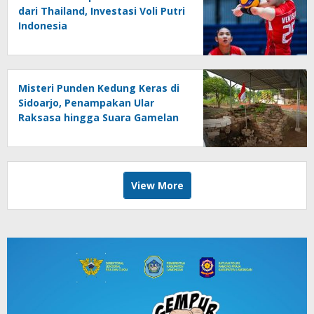
dari Thailand, Investasi Voli Putri
Indonesia
Misteri Punden Kedung Keras di
Sidoarjo, Penampakan Ular
Raksasa hingga Suara Gamelan
Gaib
View More