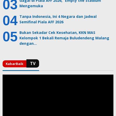
Gagal di Piala AFF 2026, ”Empty the Stadium”
Mengemuka
Tanpa Indonesia, Ini 4 Negara dan Jadwal
Semifinal Piala AFF 2026
Bukan Sekadar Cek Kesehatan, KKN MAS
Kelompok 1 Bekali Remaja Buludendeng Malang
dengan…