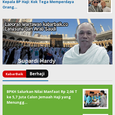
Kepala BP Haji: Kok Tega Memperdaya
Orang…
BPKH Salurkan Nilai Manfaat Rp 2,06 T
ke 5,7 Juta Calon Jemaah Haji yang
Menungg…