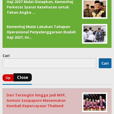
Haji 2027 Mulai Disiapkan, Kemenhaj
Perketat Syarat Kesehatan untuk
Tekan Angka …
Kemenhaj Mulai Lakukan Tahapan
Operasional Penyelenggaraan Ibadah
Haji 2027, Ini…
Cari
Cari
Dari Tersingkir hingga Jadi MVP,
Aomsin Sasipaporn Menemukan
Kembali Kepercayaan Thailand