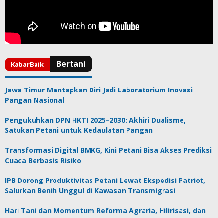
Jawa Timur Mantapkan Diri Jadi Laboratorium Inovasi
Pangan Nasional
Pengukuhkan DPN HKTI 2025–2030: Akhiri Dualisme,
Satukan Petani untuk Kedaulatan Pangan
Transformasi Digital BMKG, Kini Petani Bisa Akses Prediksi
Cuaca Berbasis Risiko
IPB Dorong Produktivitas Petani Lewat Ekspedisi Patriot,
Salurkan Benih Unggul di Kawasan Transmigrasi
Hari Tani dan Momentum Reforma Agraria, Hilirisasi, dan