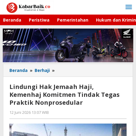
Lewati
ke
konten
Beranda
Peristiwa
Pemerintahan
Hukum dan Krimin
Beranda
»
Berhaji
»
Lindungi
Hak
Jemaah
Lindungi Hak Jemaah Haji,
Haji,
Kemenhaj Komitmen Tindak Tegas
Kemenhaj
Praktik Nonprosedular
Komitmen
Tindak
12 Juni 2026 13:07 WIB
oleh
Tegas
Faisal
Praktik
Nonprosedular