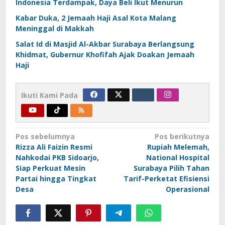
Indonesia Terdampak, Daya Beli Ikut Menurun
Kabar Duka, 2 Jemaah Haji Asal Kota Malang
Meninggal di Makkah
Salat Id di Masjid Al-Akbar Surabaya Berlangsung
Khidmat, Gubernur Khofifah Ajak Doakan Jemaah
Haji
Ikuti Kami Pada
Navigasi
Pos sebelumnya
Pos berikutnya
Rizza Ali Faizin Resmi
Rupiah Melemah,
pos
Nahkodai PKB Sidoarjo,
National Hospital
Siap Perkuat Mesin
Surabaya Pilih Tahan
Partai hingga Tingkat
Tarif-Perketat Efisiensi
Desa
Operasional