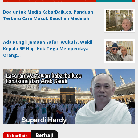
Doa untuk Media KabarBaik.co, Panduan
Terbaru Cara Masuk Raudhah Madinah
Ada Pungli Jemaah Safari Wukuf?, Wakil
Kepala BP Haji: Kok Tega Memperdaya
Orang…