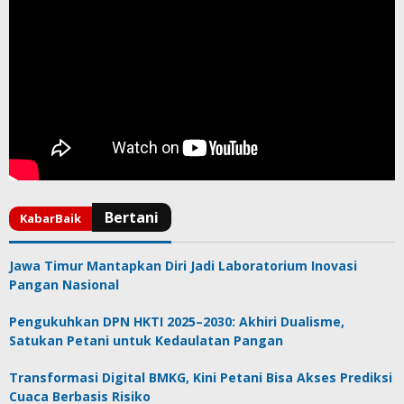
Jawa Timur Mantapkan Diri Jadi Laboratorium Inovasi
Pangan Nasional
Pengukuhkan DPN HKTI 2025–2030: Akhiri Dualisme,
Satukan Petani untuk Kedaulatan Pangan
Transformasi Digital BMKG, Kini Petani Bisa Akses Prediksi
Cuaca Berbasis Risiko