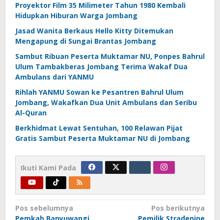
Proyektor Film 35 Milimeter Tahun 1980 Kembali
Hidupkan Hiburan Warga Jombang
Jasad Wanita Berkaus Hello Kitty Ditemukan
Mengapung di Sungai Brantas Jombang
Sambut Ribuan Peserta Muktamar NU, Ponpes Bahrul
Ulum Tambakberas Jombang Terima Wakaf Dua
Ambulans dari YANMU
Rihlah YANMU Sowan ke Pesantren Bahrul Ulum
Jombang, Wakafkan Dua Unit Ambulans dan Seribu
Al-Quran
Berkhidmat Lewat Sentuhan, 100 Relawan Pijat
Gratis Sambut Peserta Muktamar NU di Jombang
Ikuti Kami Pada
Navigasi
Pos sebelumnya
Pos berikutnya
Pemkab Banyuwangi
Pemilik Stradenine