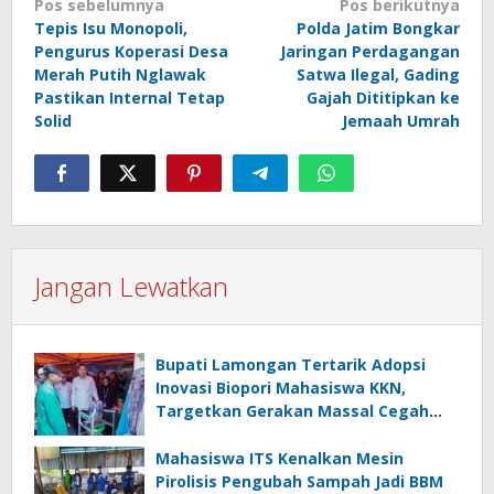
Navigasi
Pos sebelumnya
Pos berikutnya
Tepis Isu Monopoli,
Polda Jatim Bongkar
pos
Pengurus Koperasi Desa
Jaringan Perdagangan
Merah Putih Nglawak
Satwa Ilegal, Gading
Pastikan Internal Tetap
Gajah Dititipkan ke
Solid
Jemaah Umrah
Jangan Lewatkan
Bupati Lamongan Tertarik Adopsi
Inovasi Biopori Mahasiswa KKN,
Targetkan Gerakan Massal Cegah
Banjir
Mahasiswa ITS Kenalkan Mesin
Pirolisis Pengubah Sampah Jadi BBM