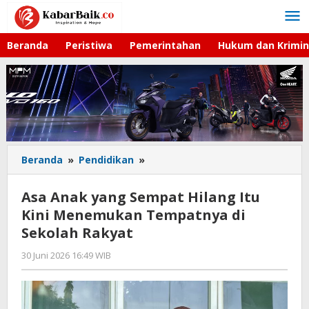
Lewati
ke
konten
Beranda
Peristiwa
Pemerintahan
Hukum dan Krimin
Beranda
»
Pendidikan
»
Asa
Anak
yang
Asa Anak yang Sempat Hilang Itu
Sempat
Kini Menemukan Tempatnya di
Hilang
Sekolah Rakyat
Itu
Kini
30 Juni 2026 16:49 WIB
oleh
Menemukan
Imam
Tempatnya
WD
di
Sekolah