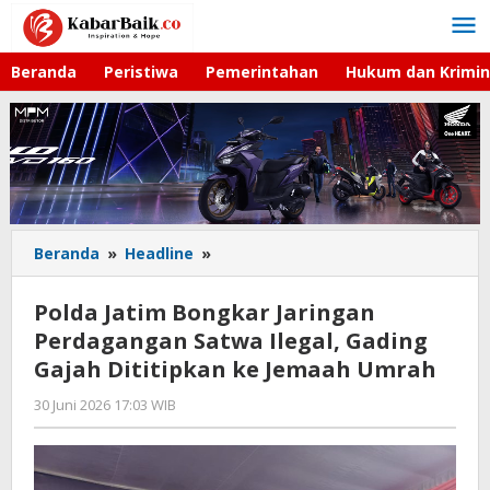
Lewati
ke
konten
Beranda
Peristiwa
Pemerintahan
Hukum dan Krimin
Beranda
»
Headline
»
Polda
Jatim
Bongkar
Polda Jatim Bongkar Jaringan
Jaringan
Perdagangan Satwa Ilegal, Gading
Perdagangan
Gajah Dititipkan ke Jemaah Umrah
Satwa
Ilegal,
30 Juni 2026 17:03 WIB
oleh
Gading
Imam
Gajah
WD
Dititipkan
ke