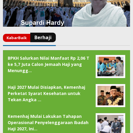
BPKH Salurkan Nilai Manfaat Rp 2,06 T
ke 5,7 Juta Calon Jemaah Haji yang
Menungg…
Haji 2027 Mulai Disiapkan, Kemenhaj
Perketat Syarat Kesehatan untuk
Tekan Angka …
Kemenhaj Mulai Lakukan Tahapan
Operasional Penyelenggaraan Ibadah
Haji 2027, Ini…