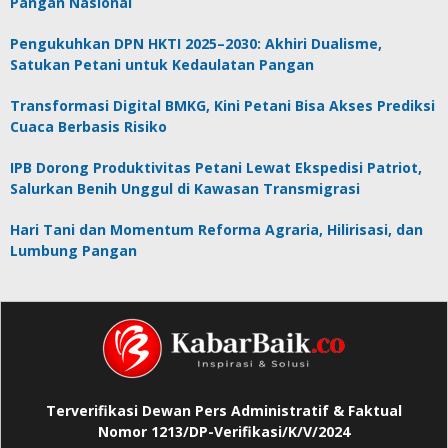
Pangan Nasional
Pengukuhkan DPN HKTI 2025–2030: Akhiri Dualisme,
Satukan Petani untuk Kedaulatan Pangan
Transformasi Digital BMKG, Kini Petani Bisa Akses Prediksi
Cuaca Berbasis Risiko
IPB Dorong Produktivitas Petani Lewat Ekspedisi Patriot,
Salurkan Benih Unggul di Kawasan Transmigrasi
Hari Tani dan Momentum Reforma Agraria, Hilirisasi, dan
Lumbung Pangan
Terverifikasi Dewan Pers Administratif & Faktual
Nomor 1213/DP-Verifikasi/K/V/2024