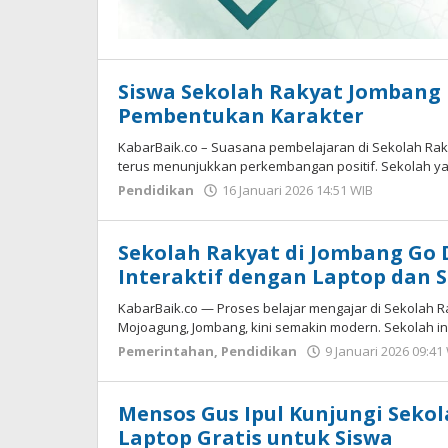
Siswa Sekolah Rakyat Jombang 
Pembentukan Karakter
KabarBaik.co – Suasana pembelajaran di Sekolah Rakyat
terus menunjukkan perkembangan positif. Sekolah yan
Pendidikan
16 Januari 2026 14:51 WIB
oleh
Imam
WD
Sekolah Rakyat di Jombang Go D
Interaktif dengan Laptop dan
KabarBaik.co — Proses belajar mengajar di Sekolah Rak
Mojoagung, Jombang, kini semakin modern. Sekolah in
Pemerintahan
,
Pendidikan
9 Januari 2026 09:41
Mensos Gus Ipul Kunjungi Seko
Laptop Gratis untuk Siswa