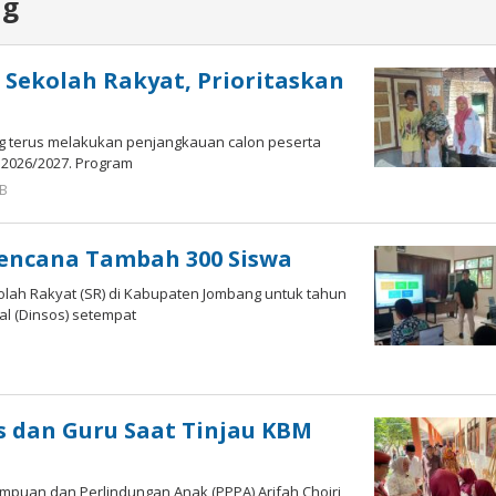
ng
 Sekolah Rakyat, Prioritaskan
ng terus melakukan penjangkauan calon peserta
 2026/2027. Program
IB
oleh
Imam
WD
rencana Tambah 300 Siswa
ah Rakyat (SR) di Kabupaten Jombang untuk tahun
al (Dinsos) setempat
as dan Guru Saat Tinjau KBM
puan dan Perlindungan Anak (PPPA) Arifah Choiri