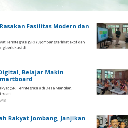
Rasakan Fasilitas Modern dan
 Terintegrasi (SRT) 8 Jombang terlihat aktif dan
g berlokasi di
igital, Belajar Makin
 Smartboard
yat (SR) Terintegrasi 8 di Desa Mancilan,
i resmi
 WIB
oleh
Imam
WD
lah Rakyat Jombang, Janjikan