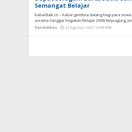
Semangat Belajar
KabarBaik.co – Kabar gembira datang bagi para sisw
asrama Sanggar Kegiatan Belajar (SKB) Mojoagung, J
Pendidikan
22 Agustus 2025 16:09 WIB
oleh
Imam
WD