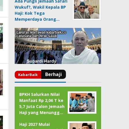
Ada Pungli Jemaah Safari
Wukuf?, Wakil Kepala BP
Haji: Kok Tega
Memperdaya Orang…
BPKH Salurkan Nilai
Manfaat Rp 2,06 T ke
5,7 Juta Calon Jemaah
Haji yang Menungg…
Haji 2027 Mulai