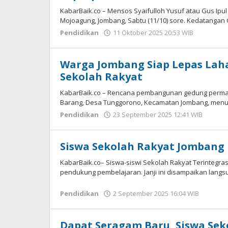
KabarBaik.co – Mensos Syaifulloh Yusuf atau Gus Ipu
Mojoagung, Jombang, Sabtu (11/10) sore. Kedatangan 
Pendidikan
11 Oktober 2025 20:53 WIB
oleh
Imam
WD
Warga Jombang Siap Lepas Lah
Sekolah Rakyat
KabarBaik.co – Rencana pembangunan gedung perman
Barang, Desa Tunggorono, Kecamatan Jombang, menun
Pendidikan
23 September 2025 12:41 WIB
oleh
Imam
WD
Siswa Sekolah Rakyat Jombang 
KabarBaik.co– Siswa-siswi Sekolah Rakyat Terintegra
pendukung pembelajaran. Janji ini disampaikan langsu
Pendidikan
2 September 2025 16:04 WIB
oleh
Imam
WD
Dapat Seragam Baru, Siswa Sek