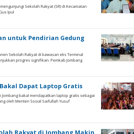
l mengunjungi Sekolah Rakyat (SR) di Kecamatan
Gus Ipul
an untuk Pendirian Gedung
en Sekolah Rakyat di kawasan eks Terminal
jukkan progres signifikan. Pemkab Jombang
Bakal Dapat Laptop Gratis
si Jombang bakal mendapatkan laptop gratis sebagai
ng oleh Menteri Sosial Saifullah Yusuf
olah Rakyat di Jombang Makin