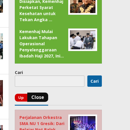
Disiapkan, Kemenhaj
Perketat Syarat
Kesehatan untuk
Tekan Angka …
Kemenhaj Mulai
Lakukan Tahapan
Operasional
Penyelenggaraan
Ibadah Haji 2027, Ini…
Cari
Cari
Perjalanan Orkestra
SMA NU 1 Gresik: Dari
Belajar Not Balok