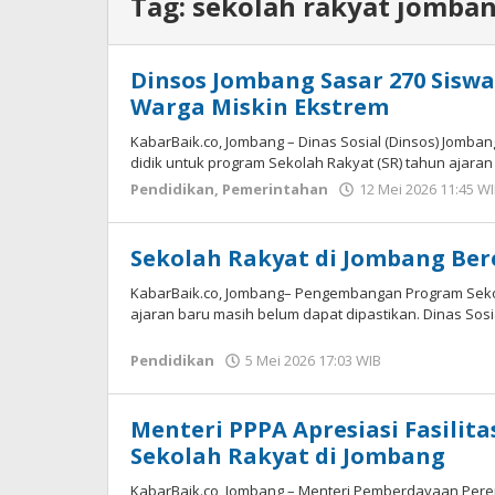
Tag:
sekolah rakyat jomba
Dinsos Jombang Sasar 270 Siswa
Warga Miskin Ekstrem
KabarBaik.co, Jombang – Dinas Sosial (Dinsos) Jomba
didik untuk program Sekolah Rakyat (SR) tahun ajaran
Pendidikan
,
Pemerintahan
12 Mei 2026 11:45 W
Sekolah Rakyat di Jombang Be
KabarBaik.co, Jombang– Pengembangan Program Sekol
ajaran baru masih belum dapat dipastikan. Dinas Sosi
Pendidikan
5 Mei 2026 17:03 WIB
oleh
Imam
WD
Menteri PPPA Apresiasi Fasilit
Sekolah Rakyat di Jombang
KabarBaik.co, Jombang – Menteri Pemberdayaan Perem