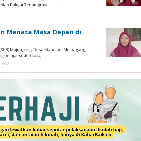
kolah Rakyat Terintegrasi
dan Menata Masa Depan di
 (SKB) Mojoagung, Desa Mancilan, Mojoagung,
ng belajar sederhana,
7 WIB
oleh
Imam
WD