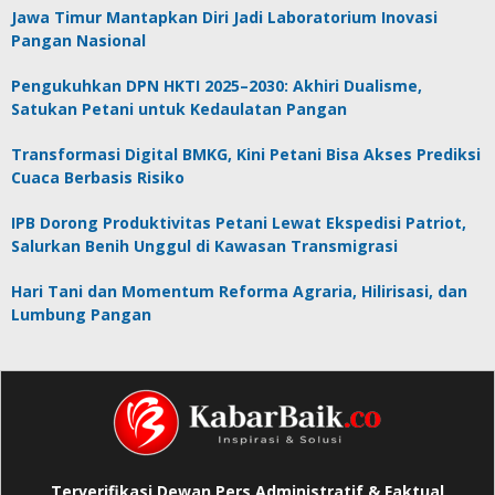
Jawa Timur Mantapkan Diri Jadi Laboratorium Inovasi
Pangan Nasional
Pengukuhkan DPN HKTI 2025–2030: Akhiri Dualisme,
Satukan Petani untuk Kedaulatan Pangan
Transformasi Digital BMKG, Kini Petani Bisa Akses Prediksi
Cuaca Berbasis Risiko
IPB Dorong Produktivitas Petani Lewat Ekspedisi Patriot,
Salurkan Benih Unggul di Kawasan Transmigrasi
Hari Tani dan Momentum Reforma Agraria, Hilirisasi, dan
Lumbung Pangan
Terverifikasi Dewan Pers Administratif & Faktual