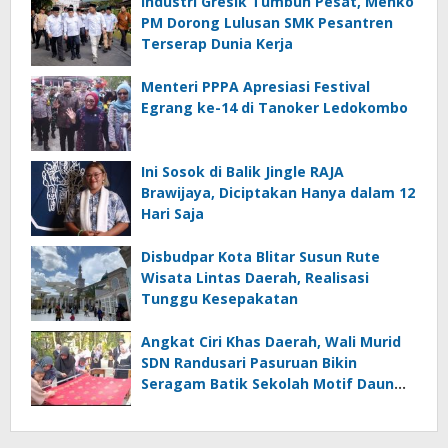
Industri Gresik Tumbuh Pesat, Menko
PM Dorong Lulusan SMK Pesantren
Terserap Dunia Kerja
Menteri PPPA Apresiasi Festival
Egrang ke-14 di Tanoker Ledokombo
Ini Sosok di Balik Jingle RAJA
Brawijaya, Diciptakan Hanya dalam 12
Hari Saja
Disbudpar Kota Blitar Susun Rute
Wisata Lintas Daerah, Realisasi
Tunggu Kesepakatan
Angkat Ciri Khas Daerah, Wali Murid
SDN Randusari Pasuruan Bikin
Seragam Batik Sekolah Motif Daun
Randu dan Daun Sirih