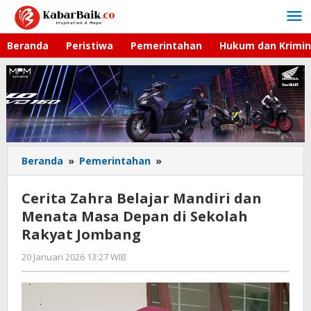
Lewati
ke
konten
Beranda
Peristiwa
Pemerintahan
Hukum dan Krimin
Beranda
»
Pemerintahan
»
Cerita
Zahra
Belajar
Cerita Zahra Belajar Mandiri dan
Mandiri
Menata Masa Depan di Sekolah
dan
Rakyat Jombang
Menata
Masa
20 Januari 2026 13:27 WIB
oleh
Depan
Imam
di
WD
Sekolah
Rakyat