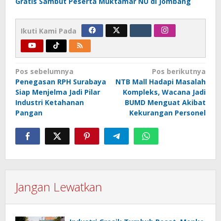
Gratis Sambut Peserta Muktamar NU di Jombang
Ikuti Kami Pada
Navigasi
Pos sebelumnya
Pos berikutnya
Penegasan RPH Surabaya
NTB Mall Hadapi Masalah
pos
Siap Menjelma Jadi Pilar
Kompleks, Wacana Jadi
Industri Ketahanan
BUMD Menguat Akibat
Pangan
Kekurangan Personel
Jangan Lewatkan