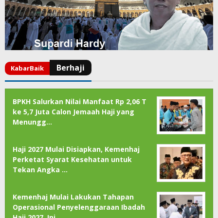
BPKH Salurkan Nilai Manfaat Rp 2,06 T
ke 5,7 Juta Calon Jemaah Haji yang
Menungg…
Haji 2027 Mulai Disiapkan, Kemenhaj
Perketat Syarat Kesehatan untuk
Tekan Angka …
Kemenhaj Mulai Lakukan Tahapan
Operasional Penyelenggaraan Ibadah
Haji 2027, Ini…