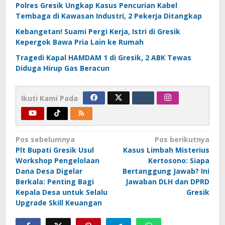
Polres Gresik Ungkap Kasus Pencurian Kabel
Tembaga di Kawasan Industri, 2 Pekerja Ditangkap
Kebangetan! Suami Pergi Kerja, Istri di Gresik
Kepergok Bawa Pria Lain ke Rumah
Tragedi Kapal HAMDAM 1 di Gresik, 2 ABK Tewas
Diduga Hirup Gas Beracun
Ikuti Kami Pada
Navigasi
Pos sebelumnya
Pos berikutnya
Plt Bupati Gresik Usul
Kasus Limbah Misterius
pos
Workshop Pengelolaan
Kertosono: Siapa
Dana Desa Digelar
Bertanggung Jawab? Ini
Berkala: Penting Bagi
Jawaban DLH dan DPRD
Kepala Desa untuk Selalu
Gresik
Upgrade Skill Keuangan