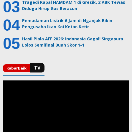
Tragedi Kapal HAMDAM 1 di Gresik, 2 ABK Tewas
Diduga Hirup Gas Beracun
Pemadaman Listrik 6 Jam di Nganjuk Bikin
Pengusaha Ikan Koi Ketar-Ketir
Hasil Piala AFF 2026: Indonesia Gagal! Singapura
Lolos Semifinal Buah Skor 1-1