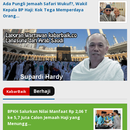
Ada Pungli Jemaah Safari Wukuf?, Wakil
Kepala BP Haji: Kok Tega Memperdaya
Orang…
BPKH Salurkan Nilai Manfaat Rp 2,06 T
ke 5,7 Juta Calon Jemaah Haji yang
Menungg…