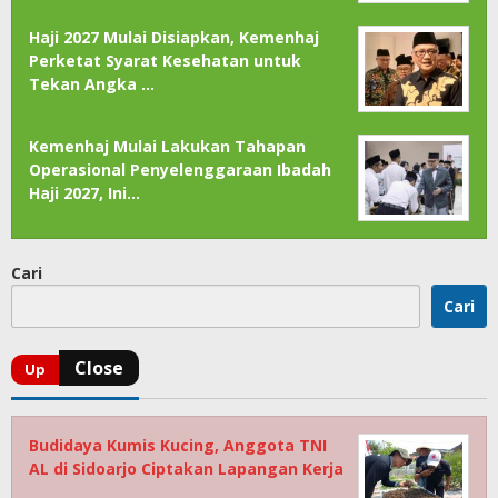
Haji 2027 Mulai Disiapkan, Kemenhaj
Perketat Syarat Kesehatan untuk
Tekan Angka …
Kemenhaj Mulai Lakukan Tahapan
Operasional Penyelenggaraan Ibadah
Haji 2027, Ini…
Cari
Cari
Budidaya Kumis Kucing, Anggota TNI
AL di Sidoarjo Ciptakan Lapangan Kerja