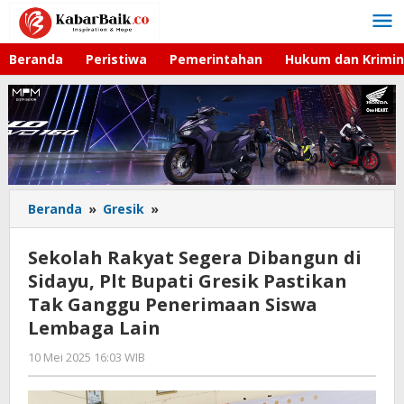
Lewati
ke
konten
Beranda
Peristiwa
Pemerintahan
Hukum dan Krimin
Beranda
»
Gresik
»
Sekolah
Rakyat
Segera
Sekolah Rakyat Segera Dibangun di
Dibangun
Sidayu, Plt Bupati Gresik Pastikan
di
Tak Ganggu Penerimaan Siswa
Sidayu,
Plt
Lembaga Lain
Bupati
10 Mei 2025 16:03 WIB
oleh
Gresik
Faisal
Pastikan
Tak