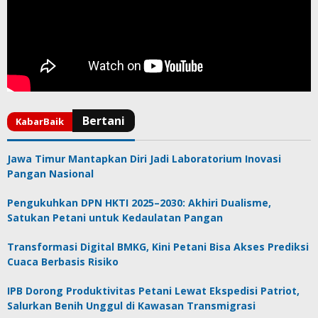
Jawa Timur Mantapkan Diri Jadi Laboratorium Inovasi
Pangan Nasional
Pengukuhkan DPN HKTI 2025–2030: Akhiri Dualisme,
Satukan Petani untuk Kedaulatan Pangan
Transformasi Digital BMKG, Kini Petani Bisa Akses Prediksi
Cuaca Berbasis Risiko
IPB Dorong Produktivitas Petani Lewat Ekspedisi Patriot,
Salurkan Benih Unggul di Kawasan Transmigrasi