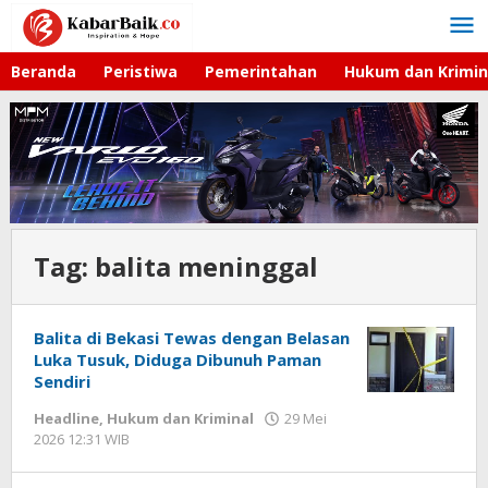
Lewati
ke
konten
Beranda
Peristiwa
Pemerintahan
Hukum dan Krimin
Tag:
balita meninggal
Balita di Bekasi Tewas dengan Belasan
Luka Tusuk, Diduga Dibunuh Paman
Sendiri
Headline
,
Hukum dan Kriminal
29 Mei
2026 12:31 WIB
oleh
Imam
WD