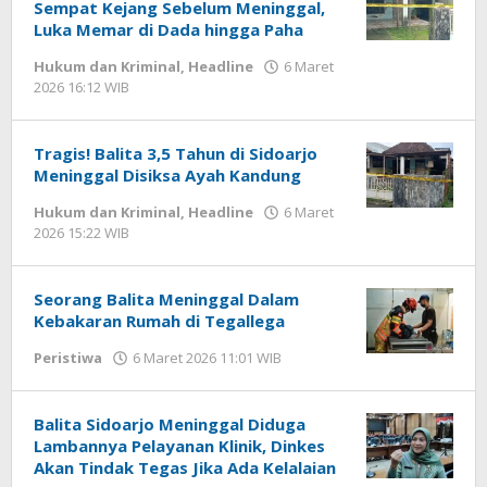
Sempat Kejang Sebelum Meninggal,
Luka Memar di Dada hingga Paha
Hukum dan Kriminal
,
Headline
6 Maret
2026 16:12 WIB
oleh
Imam
WD
Tragis! Balita 3,5 Tahun di Sidoarjo
Meninggal Disiksa Ayah Kandung
Hukum dan Kriminal
,
Headline
6 Maret
2026 15:22 WIB
oleh
Imam
WD
Seorang Balita Meninggal Dalam
Kebakaran Rumah di Tegallega
Peristiwa
6 Maret 2026 11:01 WIB
oleh
Imam
WD
Balita Sidoarjo Meninggal Diduga
Lambannya Pelayanan Klinik, Dinkes
Akan Tindak Tegas Jika Ada Kelalaian