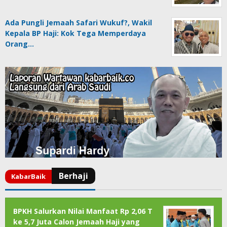
Ada Pungli Jemaah Safari Wukuf?, Wakil
Kepala BP Haji: Kok Tega Memperdaya
Orang…
BPKH Salurkan Nilai Manfaat Rp 2,06 T
ke 5,7 Juta Calon Jemaah Haji yang