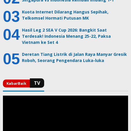
Kuota Internet Dilarang Hangus Sepihak,
Telkomsel Hormati Putusan MK
Hasil Leg 2 SEA V Cup 2026: Bangkit Saat
Terdesak! Indonesia Menang 25-22, Paksa
Vietnam ke Set 4
Deretan Tiang Listrik di Jalan Raya Manyar Gresik
Roboh, Seorang Pengendara Luka-luka