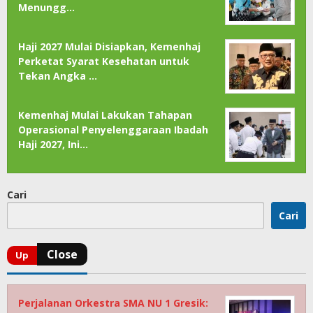
Menungg…
Haji 2027 Mulai Disiapkan, Kemenhaj
Perketat Syarat Kesehatan untuk
Tekan Angka …
Kemenhaj Mulai Lakukan Tahapan
Operasional Penyelenggaraan Ibadah
Haji 2027, Ini…
Cari
Cari
Perjalanan Orkestra SMA NU 1 Gresik: