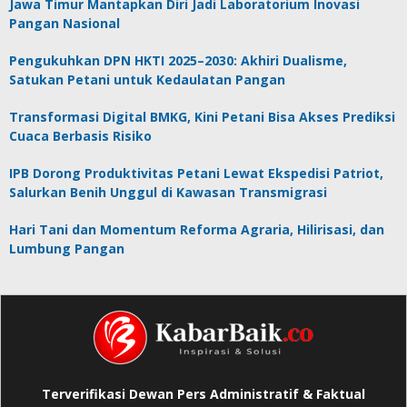
Jawa Timur Mantapkan Diri Jadi Laboratorium Inovasi
Pangan Nasional
Pengukuhkan DPN HKTI 2025–2030: Akhiri Dualisme,
Satukan Petani untuk Kedaulatan Pangan
Transformasi Digital BMKG, Kini Petani Bisa Akses Prediksi
Cuaca Berbasis Risiko
IPB Dorong Produktivitas Petani Lewat Ekspedisi Patriot,
Salurkan Benih Unggul di Kawasan Transmigrasi
Hari Tani dan Momentum Reforma Agraria, Hilirisasi, dan
Lumbung Pangan
Terverifikasi Dewan Pers Administratif & Faktual