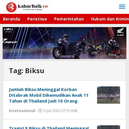
Lewati
ke
konten
Beranda
Peristiwa
Pemerintahan
Hukum dan Krimin
Tag:
Biksu
Jumlah Biksu Meninggal Korban
Ditabrak Mobil Dikemudikan Anak 11
Tahun di Thailand Jadi 10 Orang
Internasional
5 Juli 2026 07:15 WIB
oleh
Imam
WD
Tragis! 8 Biksu di Thailand Meninggal