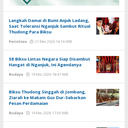
Langkah Damai di Bumi Anjuk Ladang,
Saat Toleransi Nganjuk Sambut Ritual
Thudong Para Biksu
Peristiwa
21 Mei 2026 14:14 WIB
oleh
Imam
WD
58 Biksu Lintas Negara Siap Disambut
Hangat di Nganjuk, Ini Agendanya
Budaya
19 Mei 2026 18:47 WIB
oleh
Imam
WD
Biksu Thudong Singgah di Jombang,
Ziarah ke Makam Gus Dur-Sebarkan
Pesan Perdamaian
Budaya
19 Mei 2026 17:56 WIB
oleh
Imam
WD