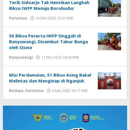
Terik Sidoarjo Tak Hentikan Langkah
Biksu IWFP Menuju Borobudur
Peristiwa
14 Mei 2026 15:01 WIB
oleh
Imam
WD
56 Biksu Peserta IWFP Singgah di
Banyuwangi, Disambut Tabur Bunga
oleh Siswa
Banyuwangi
11 Mei 2026 16:09 WIB
oleh
Gagah
Saputra
Misi Perdamaian, 51 Biksu Asing Bakal
Melintas dan Menginap di Nganjuk
Budaya
,
Peristiwa
4 Mei 2026 16:17 WIB
oleh
Gagah
Saputra