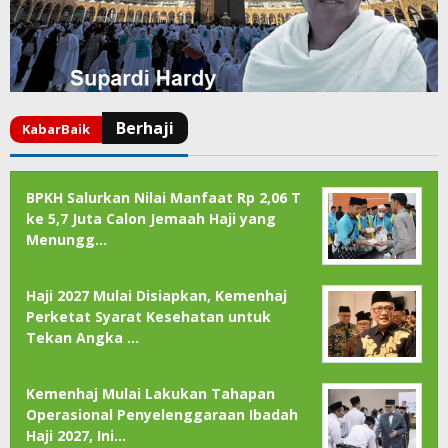
BPKH Salurkan Nilai Manfaat Rp 2,06 T
ke 5,7 Juta Calon Jemaah Haji yang
Menungg…
Haji 2027 Mulai Disiapkan, Kemenhaj
Perketat Syarat Kesehatan untuk
Tekan Angka …
Kemenhaj Mulai Lakukan Tahapan
Operasional Penyelenggaraan Ibadah
Haji 2027, Ini…