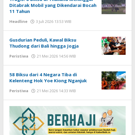
Ditabrak Mobil yang Dikendarai Bocah
11 Tahun
Headline
3 Juli 2026 13:53 WIB
oleh
Imam
WD
Gusdurian Peduli, Kawal Biksu
Thudong dari Bali hingga Jogja
Peristiwa
21 Mei 2026 14:56 WIB
oleh
Imam
WD
58 Biksu dari 4 Negara Tiba di
Kelenteng Hok Yoe Kiong Nganjuk
Peristiwa
21 Mei 2026 14:33 WIB
oleh
Imam
WD