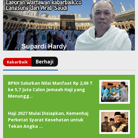
BPKH Salurkan Nilai Manfaat Rp 2,06 T
ke 5,7 Juta Calon Jemaah Haji yang
Menungg…
Haji 2027 Mulai Disiapkan, Kemenhaj
Perketat Syarat Kesehatan untuk
Tekan Angka …