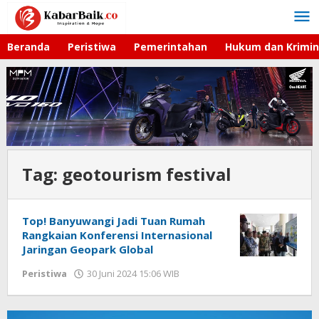
Lewati
ke
konten
Beranda
Peristiwa
Pemerintahan
Hukum dan Krimin
Tag:
geotourism festival
Top! Banyuwangi Jadi Tuan Rumah
Rangkaian Konferensi Internasional
Jaringan Geopark Global
Peristiwa
30 Juni 2024 15:06 WIB
oleh
Andika
DP