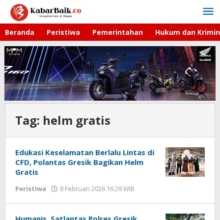
Lewati
ke
konten
Beranda
Peristiwa
Pemerintahan
Hukum dan Krimin
Tag:
helm gratis
Edukasi Keselamatan Berlalu Lintas di
CFD, Polantas Gresik Bagikan Helm
Gratis
Peristiwa
8 Februari 2026 16:29 WIB
oleh
Andika
DP
Humanis, Satlantas Polres Gresik