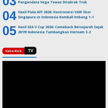
Pengendara Vega Tewas Ditabrak Truk
Hasil Piala AFF 2026: Kontroversi VAR! Skor
Singapura vs Indonesia Kembali Imbang 1-1
Hasil SEA V Cup 2026: Comeback Bersejarah Sejak
2019! Indonesia Tumbangkan Vietnam 3-2