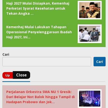
Haji 2027 Mulai Disiapkan, Kemenhaj
Perketat Syarat Kesehatan untuk
Tekan Angka …
Kemenhaj Mulai Lakukan Tahapan
Operasional Penyelenggaraan Ibadah
Haji 2027, Ini…
Cari
Cari
Perjalanan Orkestra SMA NU 1 Gresik:
Dari Belajar Not Balok hingga Tampil di
Hadapan Prabowo dan Jok…