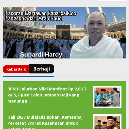
BPKH Salurkan Nilai Manfaat Rp 2,06 T
ke 5,7 Juta Calon Jemaah Haji yang
Menungg…
Haji 2027 Mulai Disiapkan, Kemenhaj
Perketat Syarat Kesehatan untuk