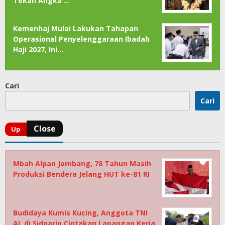
Tekan Angka …
Kemenhaj Mulai Lakukan Tahapan
Operasional Penyelenggaraan Ibadah
Haji 2027, Ini…
Cari
Cari
Mbah Alpan Jombang, 78 Tahun Masih
Produksi Bendera Jelang HUT ke-81 RI
Budidaya Kumis Kucing, Anggota TNI
AL di Sidoarjo Ciptakan Lapangan Kerja