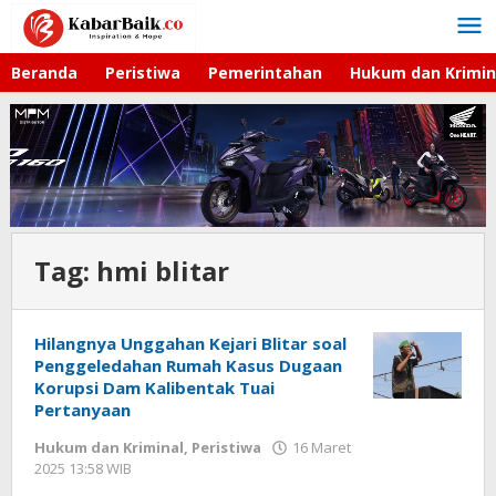
Lewati
ke
konten
Beranda
Peristiwa
Pemerintahan
Hukum dan Krimin
Tag:
hmi blitar
Hilangnya Unggahan Kejari Blitar soal
Penggeledahan Rumah Kasus Dugaan
Korupsi Dam Kalibentak Tuai
Pertanyaan
Hukum dan Kriminal
,
Peristiwa
16 Maret
2025 13:58 WIB
oleh
Andika