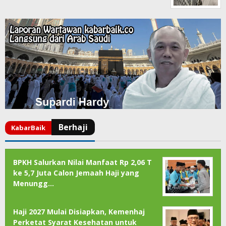
BPKH Salurkan Nilai Manfaat Rp 2,06 T
ke 5,7 Juta Calon Jemaah Haji yang
Menungg…
Haji 2027 Mulai Disiapkan, Kemenhaj
Perketat Syarat Kesehatan untuk