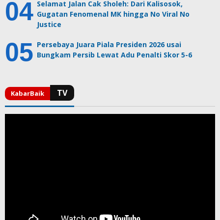
Selamat Jalan Cak Sholeh: Dari Kalisosok,
Gugatan Fenomenal MK hingga No Viral No
Justice
Persebaya Juara Piala Presiden 2026 usai
Bungkam Persib Lewat Adu Penalti Skor 5-6