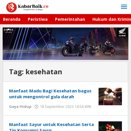
Lewati
ke
konten
Beranda
Peristiwa
Pemerintahan
Hukum dan Krimin
Tag:
kesehatan
Manfaat Madu Bagi Kesehatan bagus
untuk mengontrol gula darah
Gaya Hidup
18 September 2023 14:54 WIB
oleh
Respati
Manfaat Sayur untuk Kesehatan Serta
Tip Konsumsi Sayur