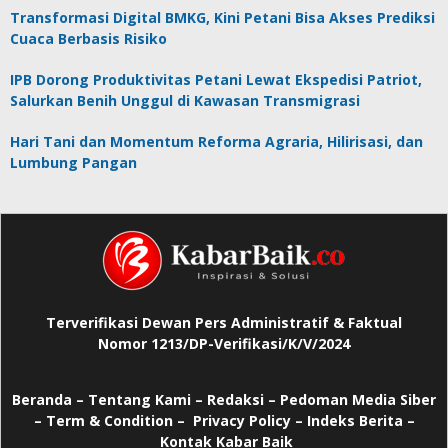
Transformasi Digital BMKG, Kini Petani Bisa Akses Prediksi
Cuaca Berbasis Risiko
IPB Dorong Produktivitas Petani Lewat Ekspedisi Patriot,
Salurkan Benih Unggul di Kawasan Transmigrasi
Hari Tani dan Momentum Reforma Agraria, Hilirisasi, dan
Lumbung Pangan
Terverifikasi Dewan Pers Administratif & Faktual
Nomor 1213/DP-Verifikasi/K/V/2024
Beranda
–
Tentang Kami –
Redaksi –
Pedoman Media Siber
–
Term & Condition –
Privacy Policy
–
Indeks Berita –
Kontak Kabar Baik