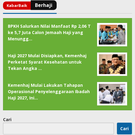
BPKH Salurkan Nilai Manfaat Rp 2,06 T
ke 5,7 Juta Calon Jemaah Haji yang
Menungg…
Haji 2027 Mulai Disiapkan, Kemenhaj
Perketat Syarat Kesehatan untuk
Tekan Angka …
Kemenhaj Mulai Lakukan Tahapan
Operasional Penyelenggaraan Ibadah
Haji 2027, Ini…
Cari
Cari