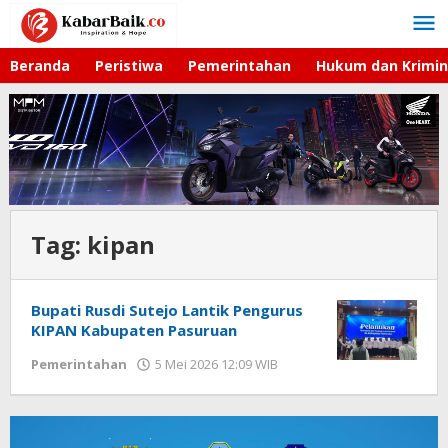
Lewati
ke
konten
Beranda
Peristiwa
Pemerintahan
Hukum dan Krimin
Tag:
kipan
Bupati Rusdi Sutejo Lantik Pengurus
KIPAN Kabupaten Pasuruan
Pemerintahan
5 Mei 2026 12:09 WIB
oleh
Andika
DP