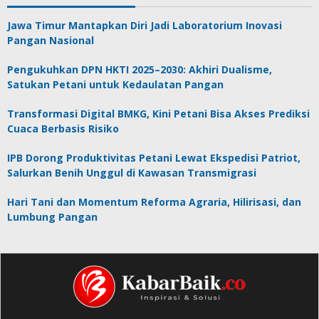
Jawa Timur Mantapkan Diri Jadi Laboratorium Inovasi
Pangan Nasional
Pengukuhkan DPN HKTI 2025–2030: Akhiri Dualisme,
Satukan Petani untuk Kedaulatan Pangan
Transformasi Digital BMKG, Kini Petani Bisa Akses Prediksi
Cuaca Berbasis Risiko
IPB Dorong Produktivitas Petani Lewat Ekspedisi Patriot,
Salurkan Benih Unggul di Kawasan Transmigrasi
Hari Tani dan Momentum Reforma Agraria, Hilirisasi, dan
Lumbung Pangan