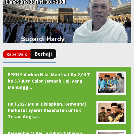
BPKH Salurkan Nilai Manfaat Rp 2,06 T
ke 5,7 Juta Calon Jemaah Haji yang
Menungg…
Haji 2027 Mulai Disiapkan, Kemenhaj
Perketat Syarat Kesehatan untuk
Tekan Angka …
Kemenhaj Mulai Lakukan Tahapan