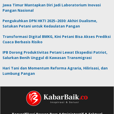
Jawa Timur Mantapkan Diri Jadi Laboratorium Inovasi
Pangan Nasional
Pengukuhkan DPN HKTI 2025–2030: Akhiri Dualisme,
Satukan Petani untuk Kedaulatan Pangan
Transformasi Digital BMKG, Kini Petani Bisa Akses Prediksi
Cuaca Berbasis Risiko
IPB Dorong Produktivitas Petani Lewat Ekspedisi Patriot,
Salurkan Benih Unggul di Kawasan Transmigrasi
Hari Tani dan Momentum Reforma Agraria, Hilirisasi, dan
Lumbung Pangan