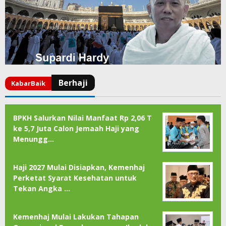
BPKH Salurkan Nilai Manfaat Rp 2,06 T
ke 5,7 Juta Calon Jemaah Haji yang
Menungg…
Haji 2027 Mulai Disiapkan, Kemenhaj
Perketat Syarat Kesehatan untuk
Tekan Angka …
Kemenhaj Mulai Lakukan Tahapan